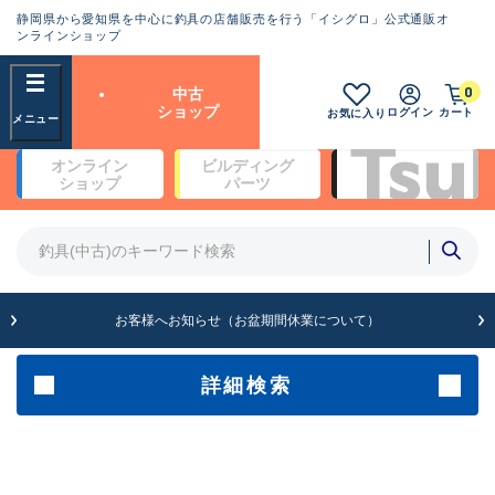
静岡県から愛知県を中心に釣具の店舗販売を行う「イシグロ」公式通販オ
ランクとは？
ンラインショップ
フリーワード
0
中古
SA
ショップ
ログイン
カート
お気に入り
新古品（メーカー問屋から仕
オンライン
ビルディング
入れた未使用品）
良
ショップ
パーツ
商品カテゴリ
※店頭展示時の置き傷が付いている
ものも含む
竿・ルアーロッド(4)
竿・ルアーロッド(64261)
リール・カスタムパーツ(35650)
A
ルアー・エギ(1807)
お客様へお知らせ（お盆期間休業について）
傷が極めて少ない極上品
その他・雑品(1061)
メーカー
詳細検索
B+
使用感や傷は少なく比較的美
店舗
品