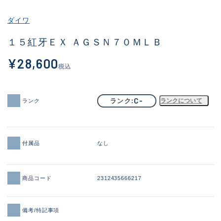
その他
ダイワ
新商品
(1973)
１５紅牙ＥＸ ＡＧＳＮ７０ＭＬＢ
おすすめ
(173)
¥28,600
税込
値下げ品
(14303)
OH済
(936)
C-
ランク
ランクについて
ランク
DCチェック済
(1336)
在庫有のみ
(22087)
付属品
なし
価格
商品コード
2312435666217
この条件で検索する
備考/特記事項