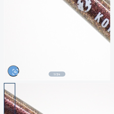
きるもの、改造品も含む
悪
イシグロ西尾店
イシグロ三河安城店
※ルアー、エギ、雑品、その他につきましては
ランク表記はございません。 状態は写真にて
ご確認ください。
イシグロ岡崎大樹寺店
イシグロ半田店
イシグロ岡崎若松店
イシグロ焼津店
イシグロ掛川店
イシグロ沼津店
1
/
24
イシグロ駿東柿田川店
イシグロ豊川店
イシグロ磐田店
イシグロ富士店