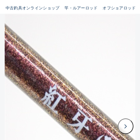
イシグロ鳴海店
中古釣具オンラインショップ
竿・ルアーロッド
オフショアロッド
B
イシグロフレスポ鈴鹿店
使用感や傷はあるが全体的に
イシグロ津高茶屋店
綺麗な良品
イシグロ西春店
C
イシグロカインズモール彦根店
使用感や傷のある一般的な中
イシグロ中川かの里店
古品
イシグロ静岡中吉田店
C-
イシグロ名東引山店
かなり使用感があり、全体的
イシグロ豊田店
に目立つ傷が多い品
イシグロ豊橋向山店
イシグロ岐阜店
D
イシグロ高林店
著しく状態が悪いが使用はで