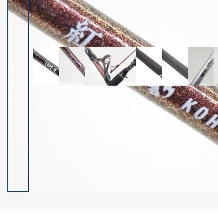
イシグロ御殿場店
イシグロ伊東店
ランク
(102236)
SA
(2950)
A
(17300)
B+
(12281)
B
(21961)
C
(38766)
C-
(5142)
D
(2197)
ランクについて