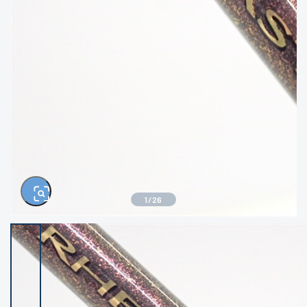
きるもの、改造品も含む
悪
イシグロ西尾店
イシグロ三河安城店
※ルアー、エギ、雑品、その他につきましては
ランク表記はございません。 状態は写真にて
ご確認ください。
イシグロ岡崎大樹寺店
イシグロ半田店
イシグロ岡崎若松店
イシグロ焼津店
イシグロ掛川店
イシグロ沼津店
1
/
26
イシグロ駿東柿田川店
イシグロ豊川店
イシグロ磐田店
イシグロ富士店