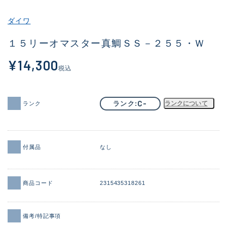
その他
ダイワ
新商品
(1886)
１５リーオマスター真鯛ＳＳ－２５５・Ｗ
おすすめ
(156)
¥14,300
税込
値下げ品
(14303)
OH済
(936)
C-
ランク
ランクについて
ランク
DCチェック済
(1336)
在庫有のみ
(22081)
付属品
なし
価格
商品コード
2315435318261
この条件で検索する
備考/特記事項