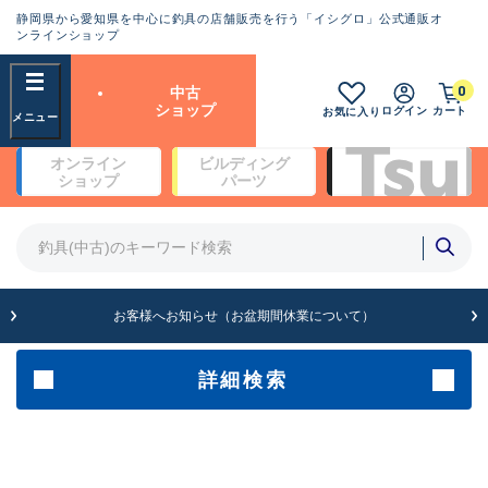
静岡県から愛知県を中心に釣具の店舗販売を行う「イシグロ」公式通販オ
ランクとは？
ンラインショップ
フリーワード
0
中古
SA
ショップ
ログイン
カート
お気に入り
新古品（メーカー問屋から仕
オンライン
ビルディング
入れた未使用品）
良
ショップ
パーツ
商品カテゴリ
※店頭展示時の置き傷が付いている
ものも含む
竿・ルアーロッド(4)
竿・ルアーロッド(64262)
リール・カスタムパーツ(35650)
A
ルアー・エギ(1807)
お客様へお知らせ（お盆期間休業について）
傷が極めて少ない極上品
その他・雑品(1061)
メーカー
詳細検索
B+
使用感や傷は少なく比較的美
店舗
品