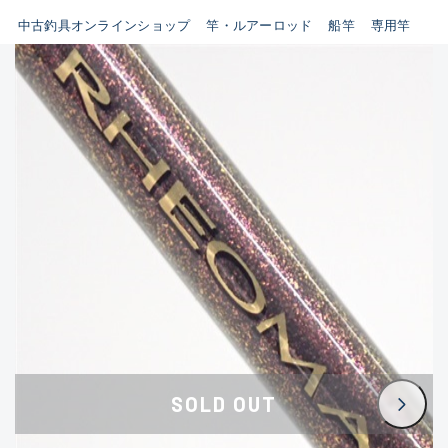
イシグロ鳴海店
中古釣具オンラインショップ
竿・ルアーロッド
船竿
専用竿
B
イシグロフレスポ鈴鹿店
使用感や傷はあるが全体的に
イシグロ津高茶屋店
綺麗な良品
イシグロ西春店
C
イシグロカインズモール彦根店
使用感や傷のある一般的な中
イシグロ中川かの里店
古品
イシグロ静岡中吉田店
C-
イシグロ名東引山店
かなり使用感があり、全体的
イシグロ豊田店
に目立つ傷が多い品
イシグロ豊橋向山店
イシグロ岐阜店
D
SOLD OUT
イシグロ高林店
著しく状態が悪いが使用はで