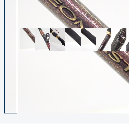
イシグロ御殿場店
イシグロ伊東店
ランク
(102237)
SA
(2950)
A
(17300)
B+
(12281)
B
(21962)
C
(38766)
C-
(5142)
D
(2197)
ランクについて