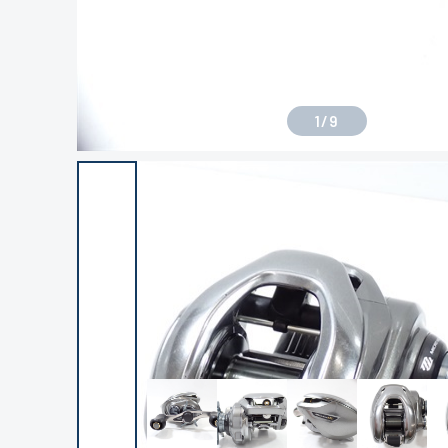
1
/
9
良