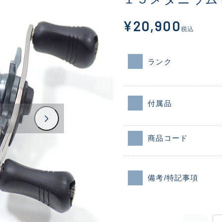
¥20,900
税込
ランク
付属品
商品コード
備考/特記事項