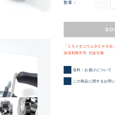
数量
SO
「１５メタニウムＤＣＨＧ右
決済利用不可: 代金引換
ランクとは？
送料・お届けについて
新古品（メーカー問屋から
この商品に関するお問
品）
SA
※店頭展示時の置き傷が付いて
傷が極めて少ない極上品
A