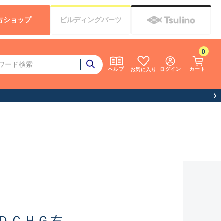
古
ショップ
ビルディング
パーツ
0
ログイン
カート
ヘルプ
お気に入り
ＤＣＨＧ右