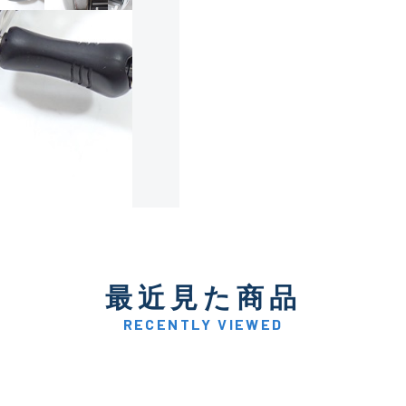
使用感や傷は少なく比較的
B+
使用感や傷はあるが全体的
B
使用感や傷のある一般的な
C
かなり使用感があり、全体
最近見た商品
C-
い品
RECENTLY VIEWED
著しく状態が悪いが使用は
D
品も含む