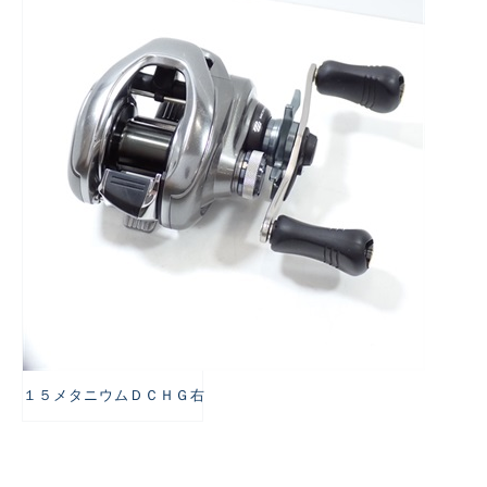
悪
１５メタニウムＤＣＨＧ右