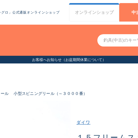
オンライン
ショップ
中
シグロ」公式通販オンラインショップ
お客様へお知らせ（お盆期間休業について）
リール
小型スピニングリール（～３０００番）
ダイワ
１５フリームス