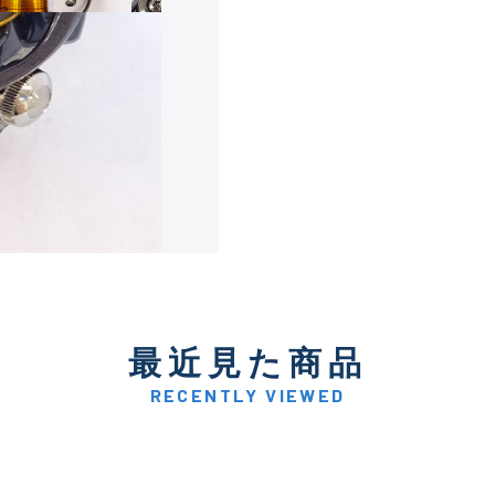
使用感や傷は少なく比較的
B+
使用感や傷はあるが全体的
B
使用感や傷のある一般的な
C
かなり使用感があり、全体
最近見た商品
C-
い品
RECENTLY VIEWED
著しく状態が悪いが使用は
D
品も含む