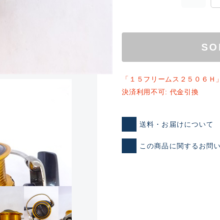
SO
「１５フリームス２５０６Ｈ
決済利用不可: 代金引換
ランクとは？
送料・お届けについて
この商品に関するお問
新古品（メーカー問屋から
品）
SA
※店頭展示時の置き傷が付いて
傷が極めて少ない極上品
A