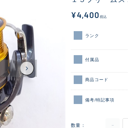
¥4,400
税込
ランク
付属品
商品コード
備考/特記事項
数量