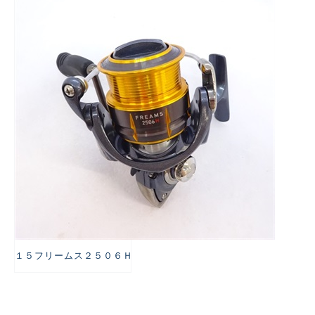
悪
１５フリームス２５０６Ｈ