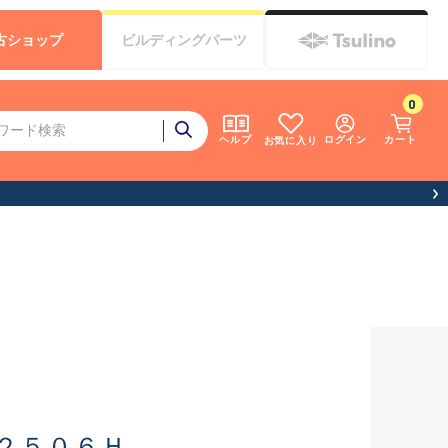
古
ショップ
ビルディング
パーツ
0
ログイン
カート
ヘルプ
お気に入り
２５０６Ｈ