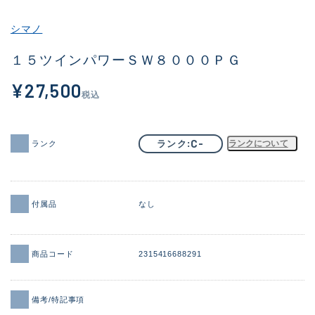
その他
シマノ
新商品
(2041)
１５ツインパワーＳＷ８０００ＰＧ
おすすめ
(168)
¥27,500
税込
値下げ品
(14300)
OH済
(943)
C-
ランク
ランクについて
ランク
DCチェック済
(1338)
在庫有のみ
(21969)
付属品
なし
価格
商品コード
2315416688291
この条件で検索する
備考/特記事項