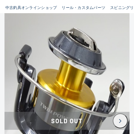
イシグロ鳴海店
中古釣具オンラインショップ
リール・カスタムパーツ
スピニングリ
B
イシグロフレスポ鈴鹿店
使用感や傷はあるが全体的に
イシグロ津高茶屋店
綺麗な良品
イシグロ西春店
C
イシグロカインズモール彦根店
使用感や傷のある一般的な中
イシグロ中川かの里店
古品
イシグロ静岡中吉田店
C-
イシグロ名東引山店
かなり使用感があり、全体的
イシグロ豊田店
に目立つ傷が多い品
イシグロ豊橋向山店
イシグロ岐阜店
D
SOLD OUT
イシグロ高林店
著しく状態が悪いが使用はで