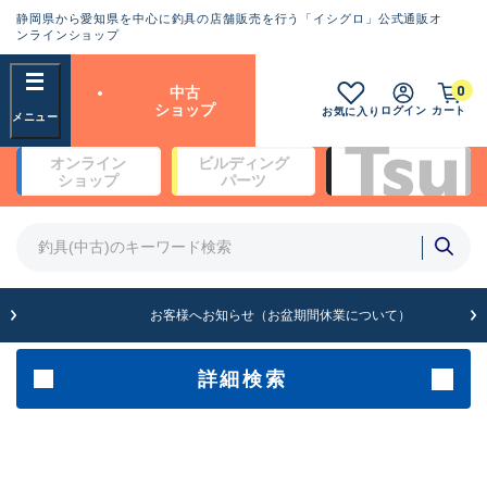
静岡県から愛知県を中心に釣具の店舗販売を行う「イシグロ」公式通販オ
ランクとは？
ンラインショップ
フリーワード
0
中古
SA
ショップ
ログイン
カート
お気に入り
新古品（メーカー問屋から仕
オンライン
ビルディング
入れた未使用品）
良
ショップ
パーツ
商品カテゴリ
※店頭展示時の置き傷が付いている
ものも含む
竿・ルアーロッド(5)
竿・ルアーロッド(64397)
リール・カスタムパーツ(35756)
A
ルアー・エギ(1813)
お客様へお知らせ（お盆期間休業について）
傷が極めて少ない極上品
その他・雑品(1065)
メーカー
詳細検索
B+
使用感や傷は少なく比較的美
店舗
品