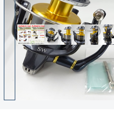
イシグロ御殿場店
イシグロ伊東店
ランク
(102489)
SA
(2957)
A
(17334)
B+
(12312)
B
(22007)
C
(38864)
C-
(5163)
D
(2206)
ランクについて