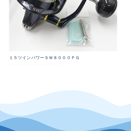
１５ツインパワーＳＷ８０００ＰＧ