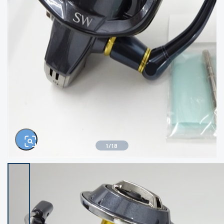
きるもの、改造品も含む
悪
イシグロ西尾店
イシグロ三河安城店
※ルアー、エギ、雑品、その他につきましては
ランク表記はございません。 状態は写真にて
ご確認ください。
イシグロ半田店
イシグロ岡崎大樹寺店
イシグロ岡崎若松店
イシグロ焼津店
イシグロ掛川店
イシグロ沼津店
1
/
18
イシグロ駿東柿田川店
イシグロ豊川店
イシグロ富士店
イシグロ磐田店