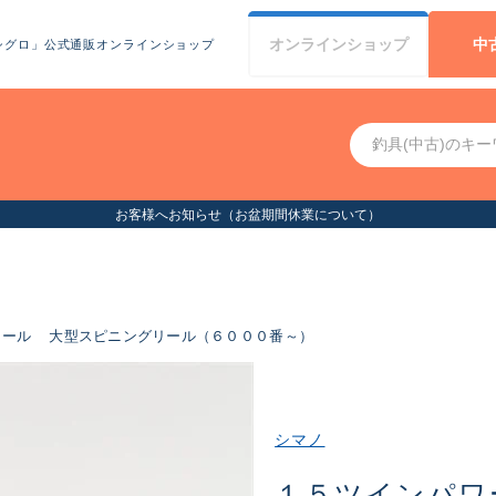
オンライン
ショップ
中
シグロ」公式通販オンラインショップ
お客様へお知らせ（お盆期間休業について）
リール
大型スピニングリール（６０００番～）
シマノ
１５ツインパワ