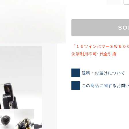
SO
「１５ツインパワーＳＷ６０
決済利用不可: 代金引換
ランクとは？
送料・お届けについて
この商品に関するお問
新古品（メーカー問屋から
品）
SA
※店頭展示時の置き傷が付いて
傷が極めて少ない極上品
A