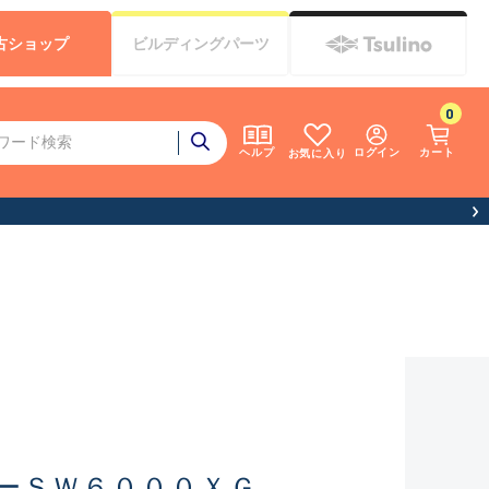
古
ショップ
ビルディング
パーツ
0
ログイン
カート
ヘルプ
お気に入り
ーＳＷ６０００ＸＧ