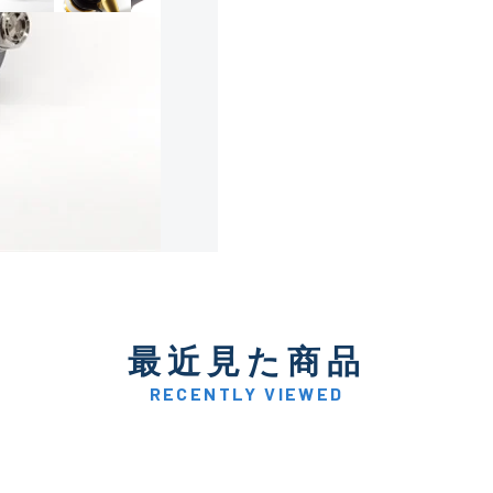
使用感や傷は少なく比較的
B+
使用感や傷はあるが全体的
B
使用感や傷のある一般的な
C
かなり使用感があり、全体
最近見た商品
C-
い品
RECENTLY VIEWED
著しく状態が悪いが使用は
D
品も含む