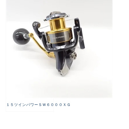
悪
１５ツインパワーＳＷ６０００ＸＧ