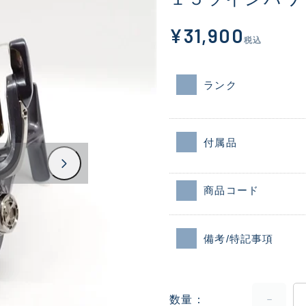
¥31,900
税込
ランク
付属品
商品コード
備考/特記事項
数量