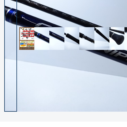
イシグロ御殿場店
イシグロ伊東店
ランク
(102119)
SA
(2946)
A
(17275)
B+
(12268)
B
(21943)
C
(38721)
C-
(5135)
D
(2192)
ランクについて