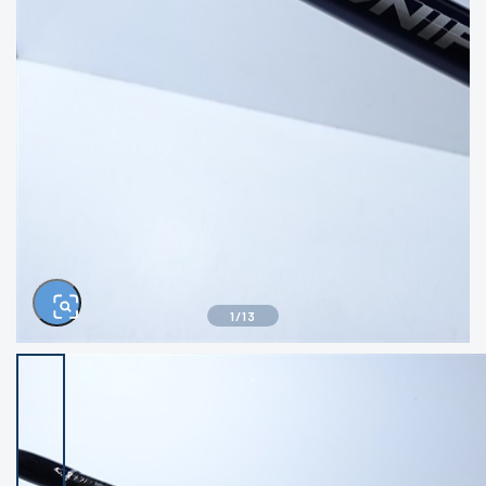
きるもの、改造品も含む
悪
イシグロ西尾店
イシグロ三河安城店
※ルアー、エギ、雑品、その他につきましては
ランク表記はございません。 状態は写真にて
ご確認ください。
イシグロ岡崎大樹寺店
イシグロ半田店
イシグロ岡崎若松店
イシグロ焼津店
イシグロ掛川店
イシグロ沼津店
1
/
13
イシグロ駿東柿田川店
イシグロ豊川店
イシグロ磐田店
イシグロ富士店