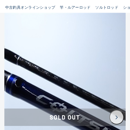
イシグロ鳴海店
中古釣具オンラインショップ
竿・ルアーロッド
ソルトロッド
シ
B
イシグロフレスポ鈴鹿店
使用感や傷はあるが全体的に
イシグロ津高茶屋店
綺麗な良品
イシグロ西春店
C
イシグロ中川かの里店
使用感や傷のある一般的な中
イシグロカインズモール彦根店
古品
イシグロ静岡中吉田店
C-
イシグロ名東引山店
かなり使用感があり、全体的
イシグロ豊田店
に目立つ傷が多い品
イシグロ豊橋向山店
イシグロ岐阜店
D
SOLD OUT
イシグロ高林店
著しく状態が悪いが使用はで