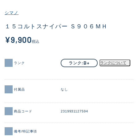
その他
シマノ
新商品
(1851)
１５コルトスナイパー Ｓ９０６ＭＨ
おすすめ
(160)
¥9,900
税込
値下げ品
(14305)
OH済
(933)
B+
ランク
ランクについて
ランク
DCチェック済
(1328)
在庫有のみ
(22149)
付属品
なし
価格
商品コード
2319931127594
この条件で検索する
備考/特記事項