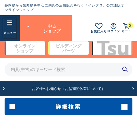
静岡県から愛知県を中心に釣具の店舗販売を行う「イシグロ」公式通販オ
ランクとは？
ンラインショップ
フリーワード
0
中古
SA
ショップ
ログイン
カート
お気に入り
新古品（メーカー問屋から仕
オンライン
ビルディング
入れた未使用品）
良
ショップ
パーツ
商品カテゴリ
※店頭展示時の置き傷が付いている
ものも含む
竿・ルアーロッド(4)
竿・ルアーロッド(64190)
リール・カスタムパーツ(35604)
A
ルアー・エギ(1807)
お客様へお知らせ（お盆期間休業について）
傷が極めて少ない極上品
その他・雑品(1061)
メーカー
詳細検索
B+
使用感や傷は少なく比較的美
店舗
品