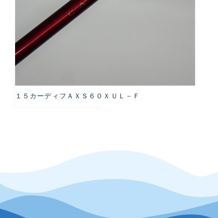
１５カーディフＡＸＳ６０ＸＵＬ－Ｆ