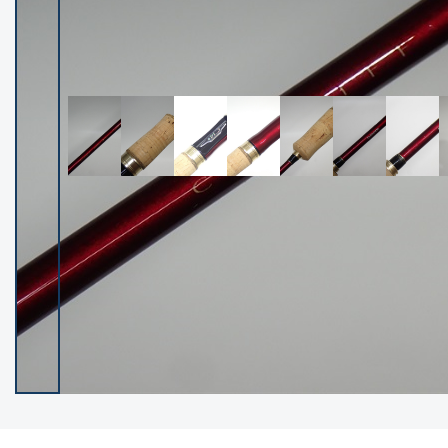
イシグロ御殿場店
イシグロ伊東店
ランク
(102400)
SA
(2953)
A
(17318)
B+
(12301)
B
(21990)
C
(38837)
C-
(5150)
D
(2205)
ランクについて