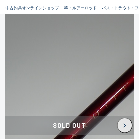
イシグロ鳴海店
中古釣具オンラインショップ
竿・ルアーロッド
バス・トラウト・フ
B
イシグロフレスポ鈴鹿店
使用感や傷はあるが全体的に
イシグロ津高茶屋店
綺麗な良品
イシグロ西春店
C
イシグロ中川かの里店
使用感や傷のある一般的な中
イシグロカインズモール彦根店
古品
イシグロ静岡中吉田店
C-
イシグロ名東引山店
かなり使用感があり、全体的
イシグロ豊田店
に目立つ傷が多い品
イシグロ豊橋向山店
イシグロ岐阜店
D
SOLD OUT
イシグロ高林店
著しく状態が悪いが使用はで