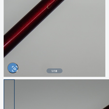
きるもの、改造品も含む
悪
イシグロ西尾店
イシグロ三河安城店
※ルアー、エギ、雑品、その他につきましては
ランク表記はございません。 状態は写真にて
ご確認ください。
イシグロ半田店
イシグロ岡崎大樹寺店
イシグロ岡崎若松店
イシグロ焼津店
イシグロ掛川店
イシグロ沼津店
1
/
18
イシグロ駿東柿田川店
イシグロ磐田店
イシグロ豊川店
イシグロ富士店