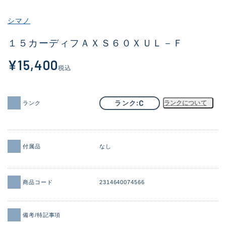
その他
シマノ
新商品
(1956)
１５カーディフＡＸＳ６０ＸＵＬ－Ｆ
おすすめ
(164)
¥15,400
税込
値下げ品
(14301)
OH済
(936)
C
ランク
ランクについて
ランク
DCチェック済
(1337)
在庫有のみ
(21991)
付属品
なし
価格
商品コード
2314640074566
この条件で検索する
備考/特記事項