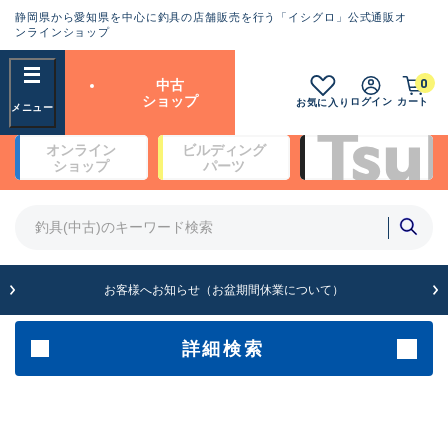
静岡県から愛知県を中心に釣具の店舗販売を行う「イシグロ」公式通販オ
ランクとは？
ンラインショップ
フリーワード
0
中古
SA
ショップ
ログイン
カート
お気に入り
新古品（メーカー問屋から仕
オンライン
ビルディング
入れた未使用品）
良
ショップ
パーツ
商品カテゴリ
※店頭展示時の置き傷が付いている
ものも含む
竿・ルアーロッド(4)
竿・ルアーロッド(64369)
リール・カスタムパーツ(35700)
A
ルアー・エギ(1811)
お客様へお知らせ（お盆期間休業について）
傷が極めて少ない極上品
その他・雑品(1063)
メーカー
詳細検索
B+
使用感や傷は少なく比較的美
店舗
品