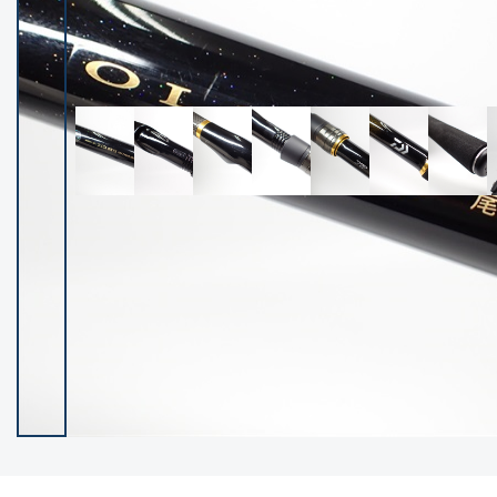
イシグロ御殿場店
イシグロ伊東店
ランク
(101994)
SA
(2940)
A
(17251)
B+
(12259)
B
(21924)
C
(38668)
C-
(5129)
D
(2186)
ランクについて