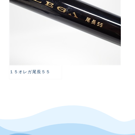
１５オレガ尾長５５