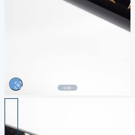
きるもの、改造品も含む
悪
イシグロ高林店
イシグロ三河安城店
※ルアー、エギ、雑品、その他につきましては
ランク表記はございません。 状態は写真にて
ご確認ください。
イシグロ岡崎大樹寺店
イシグロ半田店
イシグロ岡崎若松店
イシグロ焼津店
イシグロ掛川店
イシグロ沼津店
1
/
23
イシグロ駿東柿田川店
イシグロ豊川店
イシグロ富士店
イシグロ磐田店