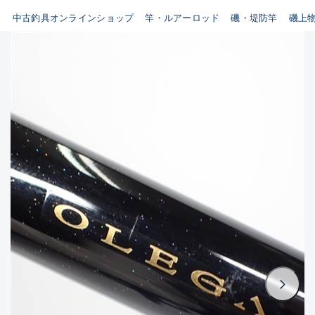
イシグロ鳴海店
中古釣具オンラインショップ
竿・ルアーロッド
磯・堤防竿
磯上
B
イシグロフレスポ鈴鹿店
使用感や傷はあるが全体的に
イシグロ津高茶屋店
綺麗な良品
イシグロ西春店
C
イシグロ中川かの里店
使用感や傷のある一般的な中
イシグロカインズモール彦根店
古品
イシグロ静岡中吉田店
C-
イシグロ名東引山店
かなり使用感があり、全体的
イシグロ豊田店
に目立つ傷が多い品
イシグロ豊橋向山店
イシグロ岐阜店
D
イシグロ西尾店
著しく状態が悪いが使用はで