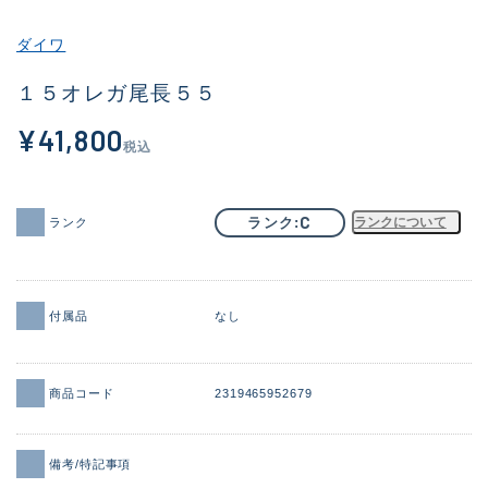
その他
ダイワ
新商品
(1866)
１５オレガ尾長５５
おすすめ
(170)
¥41,800
税込
値下げ品
(14305)
OH済
(933)
C
ランク
ランクについて
ランク
DCチェック済
(1329)
在庫有のみ
(22154)
付属品
なし
価格
商品コード
2319465952679
この条件で検索する
備考/特記事項