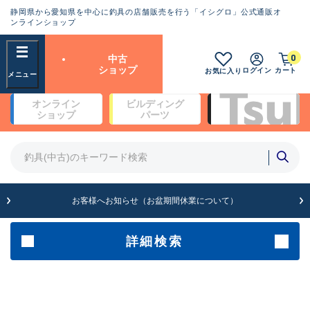
静岡県から愛知県を中心に釣具の店舗販売を行う「イシグロ」公式通販オ
ランクとは？
ンラインショップ
フリーワード
0
中古
SA
ショップ
ログイン
カート
お気に入り
新古品（メーカー問屋から仕
オンライン
ビルディング
入れた未使用品）
良
ショップ
パーツ
商品カテゴリ
※店頭展示時の置き傷が付いている
ものも含む
竿・ルアーロッド(4)
竿・ルアーロッド(64104)
リール・カスタムパーツ(35560)
A
ルアー・エギ(1807)
お客様へお知らせ（お盆期間休業について）
傷が極めて少ない極上品
その他・雑品(1061)
メーカー
詳細検索
B+
使用感や傷は少なく比較的美
店舗
品