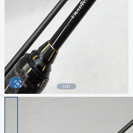
きるもの、改造品も含む
悪
イシグロ西尾店
イシグロ三河安城店
※ルアー、エギ、雑品、その他につきましては
ランク表記はございません。 状態は写真にて
ご確認ください。
イシグロ半田店
イシグロ岡崎大樹寺店
イシグロ岡崎若松店
イシグロ焼津店
イシグロ掛川店
イシグロ沼津店
1
/
31
イシグロ駿東柿田川店
イシグロ豊川店
イシグロ磐田店
イシグロ富士店