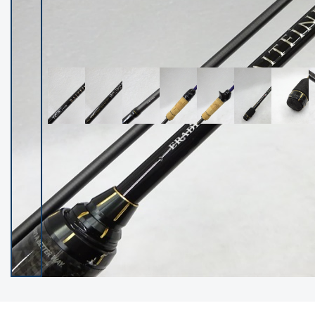
イシグロ御殿場店
イシグロ伊東店
ランク
(102360)
SA
(2953)
A
(17314)
B+
(12292)
B
(21985)
C
(38819)
C-
(5149)
D
(2202)
ランクについて