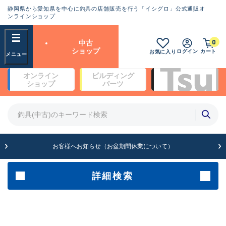
静岡県から愛知県を中心に釣具の店舗販売を行う「イシグロ」公式通販オ
ランクとは？
ンラインショップ
フリーワード
0
中古
SA
ショップ
ログイン
カート
お気に入り
新古品（メーカー問屋から仕
オンライン
ビルディング
入れた未使用品）
良
ショップ
パーツ
商品カテゴリ
※店頭展示時の置き傷が付いている
ものも含む
竿・ルアーロッド(4)
竿・ルアーロッド(64336)
リール・カスタムパーツ(35693)
A
ルアー・エギ(1811)
お客様へお知らせ（お盆期間休業について）
傷が極めて少ない極上品
その他・雑品(1063)
メーカー
詳細検索
B+
使用感や傷は少なく比較的美
店舗
品