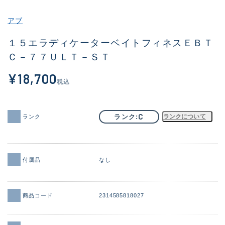
その他
アブ
新商品
(2017)
１５エラディケーターベイトフィネスＥＢＴ
Ｃ－７７ＵＬＴ－ＳＴ
おすすめ
(181)
¥18,700
値下げ品
(14301)
税込
OH済
(936)
DCチェック済
(1337)
C
ランク
ランクについて
ランク
在庫有のみ
(22012)
価格
付属品
なし
商品コード
2314585818027
この条件で検索する