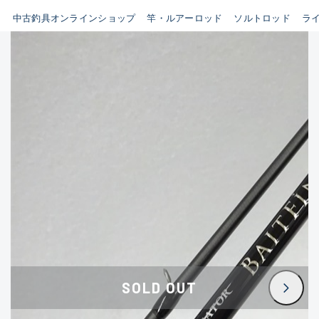
イシグロ鳴海店
中古釣具オンラインショップ
竿・ルアーロッド
ソルトロッド
ラ
B
イシグロフレスポ鈴鹿店
使用感や傷はあるが全体的に
イシグロ津高茶屋店
綺麗な良品
イシグロ西春店
C
イシグロカインズモール彦根店
使用感や傷のある一般的な中
イシグロ中川かの里店
古品
イシグロ静岡中吉田店
C-
イシグロ名東引山店
かなり使用感があり、全体的
イシグロ豊田店
に目立つ傷が多い品
イシグロ豊橋向山店
イシグロ岐阜店
D
SOLD OUT
イシグロ高林店
著しく状態が悪いが使用はで