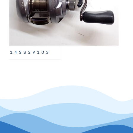
１４ＳＳＳＶ１０３