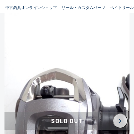
イシグロ鳴海店
中古釣具オンラインショップ
リール・カスタムパーツ
ベイトリール
B
イシグロフレスポ鈴鹿店
使用感や傷はあるが全体的に
イシグロ津高茶屋店
綺麗な良品
イシグロ西春店
C
イシグロ中川かの里店
使用感や傷のある一般的な中
イシグロカインズモール彦根店
古品
イシグロ静岡中吉田店
C-
イシグロ名東引山店
かなり使用感があり、全体的
イシグロ豊田店
に目立つ傷が多い品
イシグロ豊橋向山店
イシグロ岐阜店
D
SOLD OUT
イシグロ高林店
著しく状態が悪いが使用はで