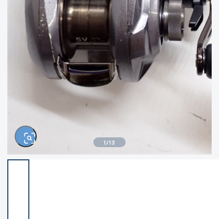
きるもの、改造品も含む
悪
イシグロ西尾店
イシグロ三河安城店
※ルアー、エギ、雑品、その他につきましては
ランク表記はございません。 状態は写真にて
ご確認ください。
イシグロ半田店
イシグロ岡崎大樹寺店
イシグロ岡崎若松店
イシグロ焼津店
イシグロ掛川店
イシグロ沼津店
1
/
13
イシグロ駿東柿田川店
イシグロ豊川店
イシグロ磐田店
イシグロ富士店