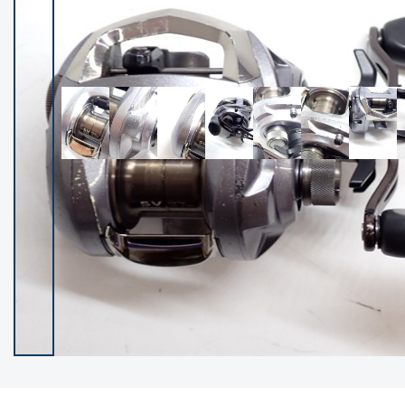
イシグロ御殿場店
イシグロ伊東店
ランク
(102401)
SA
(2953)
A
(17319)
B+
(12301)
B
(21990)
C
(38837)
C-
(5150)
D
(2205)
ランクについて