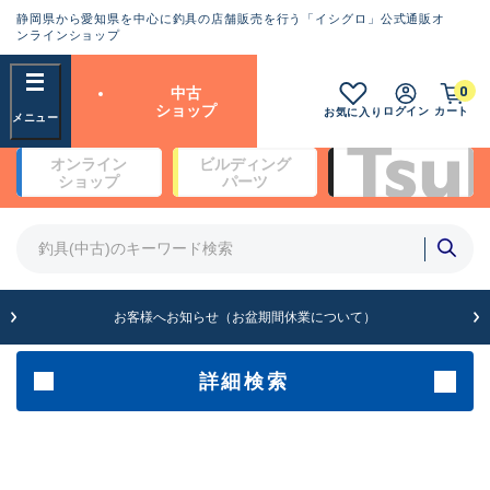
静岡県から愛知県を中心に釣具の店舗販売を行う「イシグロ」公式通販オ
ランクとは？
ンラインショップ
フリーワード
0
中古
SA
ショップ
ログイン
カート
お気に入り
新古品（メーカー問屋から仕
オンライン
ビルディング
入れた未使用品）
良
ショップ
パーツ
商品カテゴリ
※店頭展示時の置き傷が付いている
ものも含む
竿・ルアーロッド(4)
竿・ルアーロッド(64370)
リール・カスタムパーツ(35700)
A
ルアー・エギ(1811)
お客様へお知らせ（お盆期間休業について）
傷が極めて少ない極上品
その他・雑品(1063)
メーカー
詳細検索
B+
使用感や傷は少なく比較的美
店舗
品