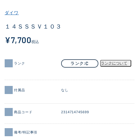
その他
ダイワ
新商品
(1957)
１４ＳＳＳＶ１０３
おすすめ
(164)
¥7,700
税込
値下げ品
(14301)
OH済
(936)
C
ランク
ランクについて
ランク
DCチェック済
(1337)
在庫有のみ
(21970)
付属品
なし
価格
商品コード
2314714745699
この条件で検索する
備考/特記事項