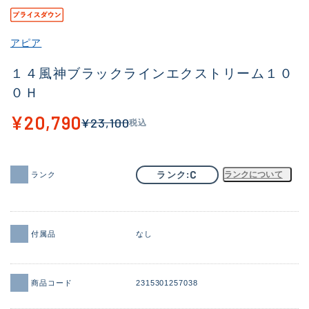
その他
アピア
新商品
(2041)
１４風神ブラックラインエクストリーム１０
おすすめ
(168)
０Ｈ
値下げ品
(14300)
¥20,790
¥23,100
税込
OH済
(943)
DCチェック済
(1338)
C
ランク
ランクについて
ランク
在庫有のみ
(21969)
価格
付属品
なし
この条件で検索する
商品コード
2315301257038