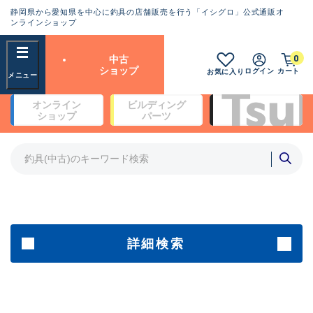
静岡県から愛知県を中心に釣具の店舗販売を行う「イシグロ」公式通販オ
ランクとは？
ンラインショップ
フリーワード
0
中古
SA
ショップ
ログイン
カート
お気に入り
新古品（メーカー問屋から仕
オンライン
ビルディング
入れた未使用品）
良
ショップ
パーツ
商品カテゴリ
※店頭展示時の置き傷が付いている
ものも含む
竿・ルアーロッド(5)
竿・ルアーロッド(64397)
リール・カスタムパーツ(35756)
A
ルアー・エギ(1813)
傷が極めて少ない極上品
その他・雑品(1065)
メーカー
詳細検索
B+
使用感や傷は少なく比較的美
店舗
品