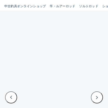
イシグロ鳴海店
中古釣具オンラインショップ
竿・ルアーロッド
ソルトロッド
シ
B
イシグロフレスポ鈴鹿店
使用感や傷はあるが全体的に
イシグロ津高茶屋店
綺麗な良品
イシグロ西春店
C
イシグロカインズモール彦根店
使用感や傷のある一般的な中
イシグロ中川かの里店
古品
イシグロ静岡中吉田店
C-
イシグロ名東引山店
かなり使用感があり、全体的
イシグロ豊田店
に目立つ傷が多い品
イシグロ豊橋向山店
イシグロ岐阜店
D
イシグロ高林店
著しく状態が悪いが使用はで