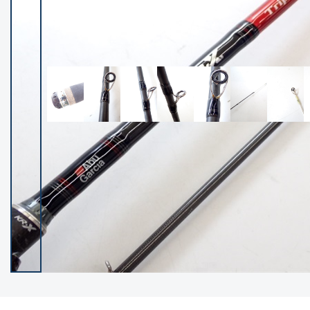
イシグロ御殿場店
イシグロ伊東店
ランク
(102143)
SA
(2946)
A
(17279)
B+
(12270)
B
(21946)
C
(38735)
C-
(5135)
D
(2193)
ランクについて