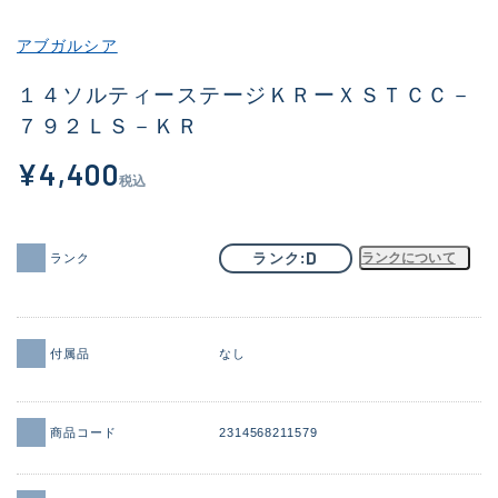
その他
アブガルシア
新商品
(1874)
１４ソルティーステージＫＲーＸＳＴＣＣ－
７９２ＬＳ－ＫＲ
おすすめ
(161)
¥4,400
値下げ品
(14304)
税込
OH済
(935)
DCチェック済
(1331)
D
ランク
ランクについて
ランク
在庫有のみ
(22088)
価格
付属品
なし
商品コード
2314568211579
この条件で検索する