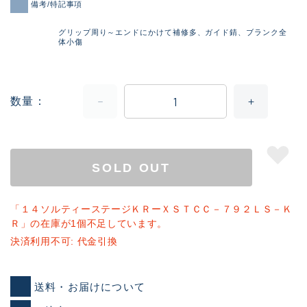
備考/特記事項
グリップ周り～エンドにかけて補修多、ガイド錆、ブランク全
体小傷
数量
SOLD OUT
「１４ソルティーステージＫＲーＸＳＴＣＣ－７９２ＬＳ－Ｋ
Ｒ」の在庫が1個不足しています。
決済利用不可: 代金引換
送料・お届けについて