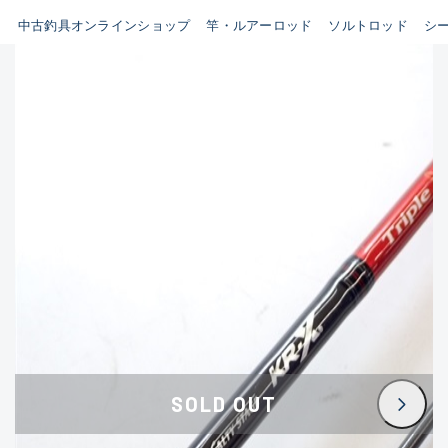
イシグロ鳴海店
中古釣具オンラインショップ
竿・ルアーロッド
ソルトロッド
シ
B
イシグロフレスポ鈴鹿店
使用感や傷はあるが全体的に
イシグロ津高茶屋店
綺麗な良品
イシグロ西春店
C
イシグロ中川かの里店
使用感や傷のある一般的な中
イシグロカインズモール彦根店
古品
イシグロ静岡中吉田店
C-
イシグロ名東引山店
かなり使用感があり、全体的
イシグロ豊田店
に目立つ傷が多い品
イシグロ豊橋向山店
イシグロ岐阜店
D
SOLD OUT
イシグロ高林店
著しく状態が悪いが使用はで