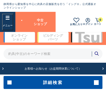
静岡県から愛知県を中心に釣具の店舗販売を行う「イシグロ」公式通販オ
ランクとは？
ンラインショップ
フリーワード
0
中古
SA
ショップ
ログイン
カート
お気に入り
新古品（メーカー問屋から仕
オンライン
ビルディング
入れた未使用品）
良
ショップ
パーツ
商品カテゴリ
※店頭展示時の置き傷が付いている
ものも含む
竿・ルアーロッド(4)
竿・ルアーロッド(64203)
リール・カスタムパーツ(35615)
A
ルアー・エギ(1807)
お客様へお知らせ（お盆期間休業について）
傷が極めて少ない極上品
その他・雑品(1061)
メーカー
詳細検索
B+
使用感や傷は少なく比較的美
店舗
品