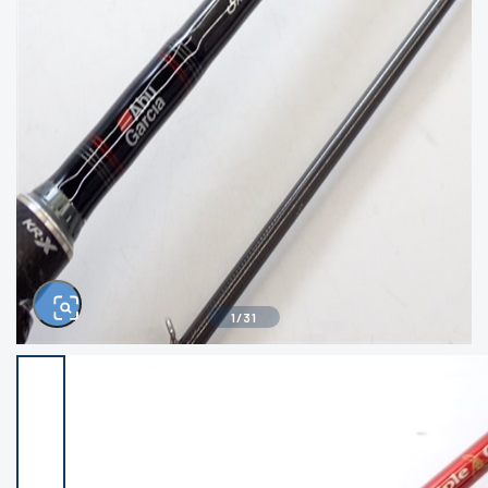
きるもの、改造品も含む
悪
イシグロ西尾店
イシグロ三河安城店
※ルアー、エギ、雑品、その他につきましては
ランク表記はございません。 状態は写真にて
ご確認ください。
イシグロ岡崎大樹寺店
イシグロ半田店
イシグロ岡崎若松店
イシグロ焼津店
イシグロ掛川店
イシグロ沼津店
1
/
31
イシグロ駿東柿田川店
イシグロ豊川店
イシグロ磐田店
イシグロ富士店