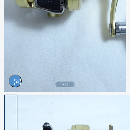
きるもの、改造品も含む
悪
イシグロ西尾店
イシグロ三河安城店
※ルアー、エギ、雑品、その他につきましては
ランク表記はございません。 状態は写真にて
ご確認ください。
イシグロ半田店
イシグロ岡崎大樹寺店
イシグロ岡崎若松店
イシグロ焼津店
イシグロ掛川店
イシグロ沼津店
1
/
22
イシグロ駿東柿田川店
イシグロ磐田店
イシグロ豊川店
イシグロ富士店