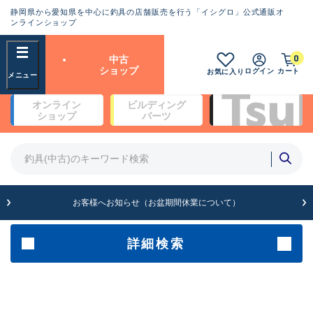
静岡県から愛知県を中心に釣具の店舗販売を行う「イシグロ」公式通販オ
ランクとは？
ンラインショップ
フリーワード
0
中古
SA
ショップ
ログイン
カート
お気に入り
新古品（メーカー問屋から仕
オンライン
ビルディング
入れた未使用品）
良
ショップ
パーツ
商品カテゴリ
※店頭展示時の置き傷が付いている
ものも含む
竿・ルアーロッド(4)
竿・ルアーロッド(64369)
リール・カスタムパーツ(35700)
A
ルアー・エギ(1811)
お客様へお知らせ（お盆期間休業について）
傷が極めて少ない極上品
その他・雑品(1063)
メーカー
詳細検索
B+
使用感や傷は少なく比較的美
店舗
品