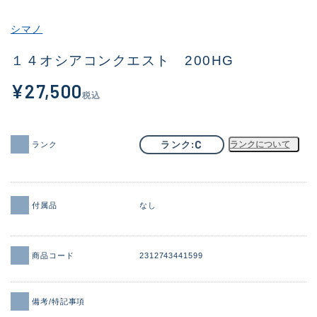
その他
シマノ
新商品
(1956)
１４オシアコンクエスト 200HG
おすすめ
(164)
¥27,500
税込
値下げ品
(14301)
OH済
(936)
C
ランク
ランクについて
ランク
DCチェック済
(1337)
在庫有のみ
(21991)
付属品
なし
価格
商品コード
2312743441599
この条件で検索する
備考/特記事項