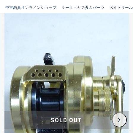
イシグロ鳴海店
中古釣具オンラインショップ
リール・カスタムパーツ
ベイトリール
B
イシグロフレスポ鈴鹿店
使用感や傷はあるが全体的に
イシグロ津高茶屋店
綺麗な良品
イシグロ西春店
C
イシグロ中川かの里店
使用感や傷のある一般的な中
イシグロカインズモール彦根店
古品
イシグロ静岡中吉田店
C-
イシグロ名東引山店
かなり使用感があり、全体的
イシグロ豊田店
に目立つ傷が多い品
イシグロ豊橋向山店
イシグロ岐阜店
D
SOLD OUT
イシグロ高林店
著しく状態が悪いが使用はで