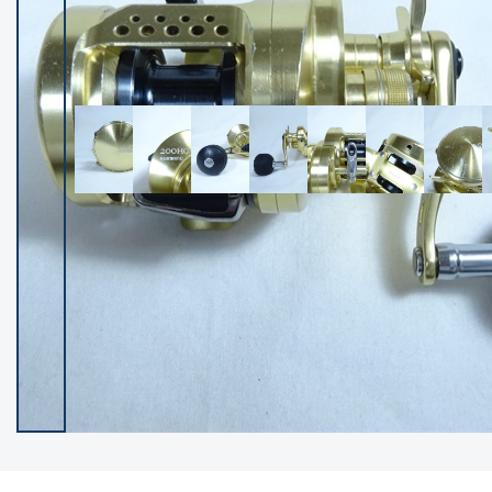
イシグロ御殿場店
イシグロ伊東店
ランク
(102400)
SA
(2953)
A
(17318)
B+
(12301)
B
(21990)
C
(38837)
C-
(5150)
D
(2205)
ランクについて