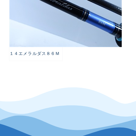
１４エメラルダス８６Ｍ