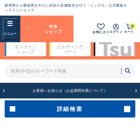
静岡県から愛知県を中心に釣具の店舗販売を行う「イシグロ」公式通販オ
ランクとは？
ンラインショップ
フリーワード
0
中古
SA
ショップ
ログイン
カート
お気に入り
新古品（メーカー問屋から仕
オンライン
ビルディング
入れた未使用品）
良
ショップ
パーツ
商品カテゴリ
※店頭展示時の置き傷が付いている
ものも含む
竿・ルアーロッド(4)
竿・ルアーロッド(64369)
リール・カスタムパーツ(35700)
A
ルアー・エギ(1811)
お客様へお知らせ（お盆期間休業について）
傷が極めて少ない極上品
その他・雑品(1063)
メーカー
詳細検索
B+
使用感や傷は少なく比較的美
店舗
品