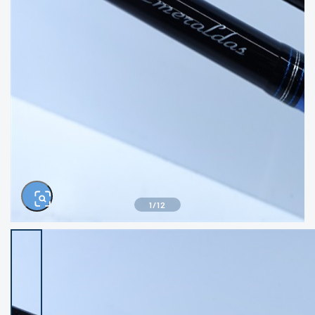
きるもの、改造品も含む
悪
イシグロ西尾店
イシグロ三河安城店
※ルアー、エギ、雑品、その他につきましては
ランク表記はございません。 状態は写真にて
ご確認ください。
イシグロ半田店
イシグロ岡崎大樹寺店
イシグロ岡崎若松店
イシグロ焼津店
イシグロ掛川店
イシグロ沼津店
1
/
12
イシグロ駿東柿田川店
イシグロ磐田店
イシグロ豊川店
イシグロ富士店