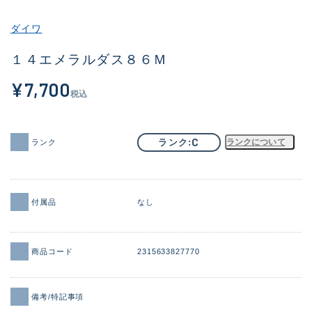
その他
ダイワ
新商品
(1956)
１４エメラルダス８６Ｍ
おすすめ
(164)
¥7,700
税込
値下げ品
(14301)
OH済
(936)
C
ランク
ランクについて
ランク
DCチェック済
(1337)
在庫有のみ
(21991)
付属品
なし
価格
商品コード
2315633827770
この条件で検索する
備考/特記事項