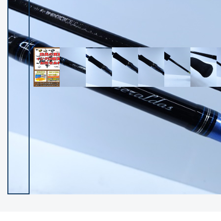
イシグロ御殿場店
イシグロ伊東店
ランク
(102400)
SA
(2953)
A
(17318)
B+
(12301)
B
(21990)
C
(38837)
C-
(5150)
D
(2205)
ランクについて