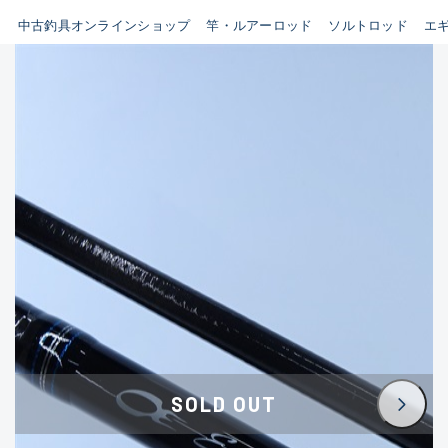
イシグロ鳴海店
中古釣具オンラインショップ
竿・ルアーロッド
ソルトロッド
エ
B
イシグロフレスポ鈴鹿店
使用感や傷はあるが全体的に
イシグロ津高茶屋店
綺麗な良品
イシグロ西春店
C
イシグロ中川かの里店
使用感や傷のある一般的な中
イシグロカインズモール彦根店
古品
イシグロ静岡中吉田店
C-
イシグロ名東引山店
かなり使用感があり、全体的
イシグロ豊田店
に目立つ傷が多い品
イシグロ豊橋向山店
イシグロ岐阜店
D
SOLD OUT
イシグロ高林店
著しく状態が悪いが使用はで