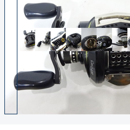
イシグロ御殿場店
イシグロ伊東店
ランク
(101985)
SA
(2941)
A
(17251)
B+
(12260)
B
(21917)
C
(38665)
C-
(5128)
D
(2186)
ランクについて