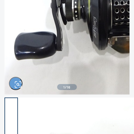
きるもの、改造品も含む
悪
イシグロ高林店
イシグロ三河安城店
※ルアー、エギ、雑品、その他につきましては
ランク表記はございません。 状態は写真にて
ご確認ください。
イシグロ半田店
イシグロ岡崎大樹寺店
イシグロ岡崎若松店
イシグロ焼津店
イシグロ掛川店
イシグロ沼津店
1
/
16
イシグロ駿東柿田川店
イシグロ豊川店
イシグロ富士店
イシグロ磐田店