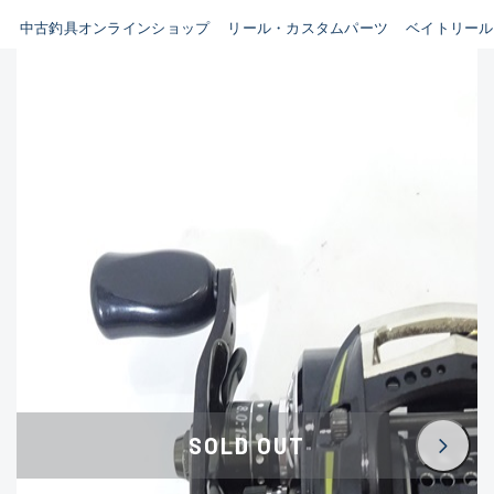
イシグロ鳴海店
中古釣具オンラインショップ
リール・カスタムパーツ
ベイトリール
B
イシグロフレスポ鈴鹿店
使用感や傷はあるが全体的に
イシグロ津高茶屋店
綺麗な良品
イシグロ西春店
C
イシグロ中川かの里店
使用感や傷のある一般的な中
イシグロカインズモール彦根店
古品
イシグロ静岡中吉田店
C-
イシグロ名東引山店
かなり使用感があり、全体的
イシグロ豊田店
に目立つ傷が多い品
イシグロ豊橋向山店
イシグロ岐阜店
D
SOLD OUT
イシグロ西尾店
著しく状態が悪いが使用はで