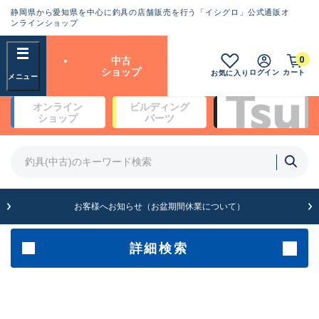
静岡県から愛知県を中心に釣具の店舗販売を行う「イシグロ」公式通販オ
ランクとは？
ンラインショップ
フリーワード
0
中古
SA
ショップ
ログイン
カート
お気に入り
新古品（メーカー問屋から仕
オンライン
ビルディング
入れた未使用品）
良
ショップ
パーツ
商品カテゴリ
※店頭展示時の置き傷が付いている
ものも含む
竿・ルアーロッド(4)
竿・ルアーロッド(64099)
リール・カスタムパーツ(35561)
A
ルアー・エギ(1807)
お客様へお知らせ（お盆期間休業について）
傷が極めて少ない極上品
その他・雑品(1061)
メーカー
詳細検索
B+
使用感や傷は少なく比較的美
店舗
品