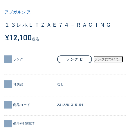
その他
アブガルシア
新商品
(1858)
１３レボＬＴＺＡＥ７４－ＲＡＣＩＮＧ
おすすめ
(170)
¥12,100
税込
値下げ品
(14305)
OH済
(933)
C
ランク
ランクについて
ランク
DCチェック済
(1329)
在庫有のみ
(22177)
付属品
なし
価格
商品コード
2312281315154
この条件で検索する
備考/特記事項