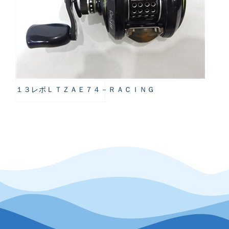
１３レボＬＴＺＡＥ７４－ＲＡＣＩＮＧ