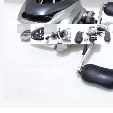
イシグロ御殿場店
イシグロ伊東店
ランク
(102399)
SA
(2953)
A
(17318)
B+
(12301)
B
(21990)
C
(38836)
C-
(5150)
D
(2205)
ランクについて