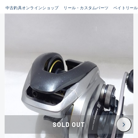
イシグロ鳴海店
中古釣具オンラインショップ
リール・カスタムパーツ
ベイトリール
B
イシグロフレスポ鈴鹿店
使用感や傷はあるが全体的に
イシグロ津高茶屋店
綺麗な良品
イシグロ西春店
C
イシグロ中川かの里店
使用感や傷のある一般的な中
イシグロカインズモール彦根店
古品
イシグロ静岡中吉田店
C-
イシグロ名東引山店
かなり使用感があり、全体的
イシグロ豊田店
に目立つ傷が多い品
イシグロ豊橋向山店
イシグロ岐阜店
D
SOLD OUT
イシグロ高林店
著しく状態が悪いが使用はで