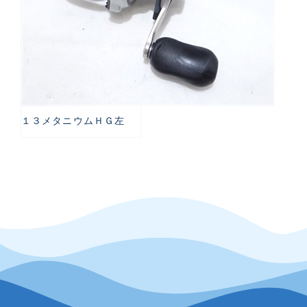
１３メタニウムＨＧ左