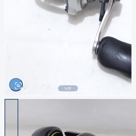
きるもの、改造品も含む
悪
イシグロ西尾店
イシグロ三河安城店
※ルアー、エギ、雑品、その他につきましては
ランク表記はございません。 状態は写真にて
ご確認ください。
イシグロ半田店
イシグロ岡崎大樹寺店
イシグロ岡崎若松店
イシグロ焼津店
イシグロ掛川店
イシグロ沼津店
1
/
17
イシグロ駿東柿田川店
イシグロ豊川店
イシグロ磐田店
イシグロ富士店