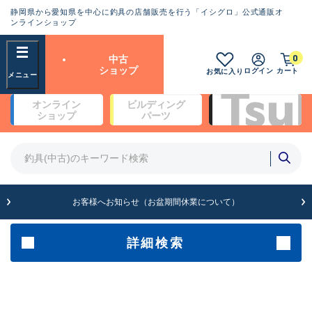
静岡県から愛知県を中心に釣具の店舗販売を行う「イシグロ」公式通販オ
ランクとは？
ンラインショップ
フリーワード
0
中古
SA
ショップ
ログイン
カート
お気に入り
新古品（メーカー問屋から仕
オンライン
ビルディング
入れた未使用品）
良
ショップ
パーツ
商品カテゴリ
※店頭展示時の置き傷が付いている
ものも含む
竿・ルアーロッド(4)
竿・ルアーロッド(64368)
リール・カスタムパーツ(35700)
A
ルアー・エギ(1811)
お客様へお知らせ（お盆期間休業について）
傷が極めて少ない極上品
その他・雑品(1063)
メーカー
詳細検索
B+
使用感や傷は少なく比較的美
店舗
品