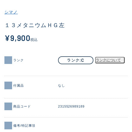
その他
シマノ
新商品
(2058)
１３メタニウムＨＧ左
おすすめ
(184)
¥9,900
税込
値下げ品
(14301)
OH済
(936)
C
ランク
ランクについて
ランク
DCチェック済
(1337)
在庫有のみ
(22006)
付属品
なし
価格
商品コード
2315526989189
この条件で検索する
備考/特記事項