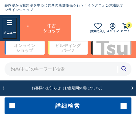
静岡県から愛知県を中心に釣具の店舗販売を行う「イシグロ」公式通販オ
ランクとは？
ンラインショップ
フリーワード
0
中古
SA
ショップ
ログイン
カート
お気に入り
新古品（メーカー問屋から仕
オンライン
ビルディング
入れた未使用品）
良
ショップ
パーツ
商品カテゴリ
※店頭展示時の置き傷が付いている
ものも含む
竿・ルアーロッド(4)
竿・ルアーロッド(64369)
リール・カスタムパーツ(35700)
A
ルアー・エギ(1811)
お客様へお知らせ（お盆期間休業について）
傷が極めて少ない極上品
その他・雑品(1063)
メーカー
詳細検索
B+
使用感や傷は少なく比較的美
店舗
品