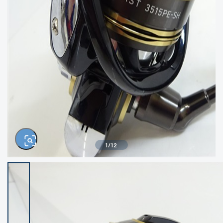
きるもの、改造品も含む
悪
イシグロ西尾店
イシグロ三河安城店
※ルアー、エギ、雑品、その他につきましては
ランク表記はございません。 状態は写真にて
ご確認ください。
イシグロ半田店
イシグロ岡崎大樹寺店
イシグロ岡崎若松店
イシグロ焼津店
イシグロ掛川店
イシグロ沼津店
1
/
12
イシグロ駿東柿田川店
イシグロ磐田店
イシグロ豊川店
イシグロ富士店