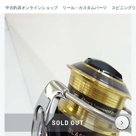
イシグロ鳴海店
中古釣具オンラインショップ
リール・カスタムパーツ
スピニングリ
B
イシグロフレスポ鈴鹿店
使用感や傷はあるが全体的に
イシグロ津高茶屋店
綺麗な良品
イシグロ西春店
C
イシグロ中川かの里店
使用感や傷のある一般的な中
イシグロカインズモール彦根店
古品
イシグロ静岡中吉田店
C-
イシグロ名東引山店
かなり使用感があり、全体的
イシグロ豊田店
に目立つ傷が多い品
イシグロ豊橋向山店
イシグロ岐阜店
D
SOLD OUT
イシグロ高林店
著しく状態が悪いが使用はで