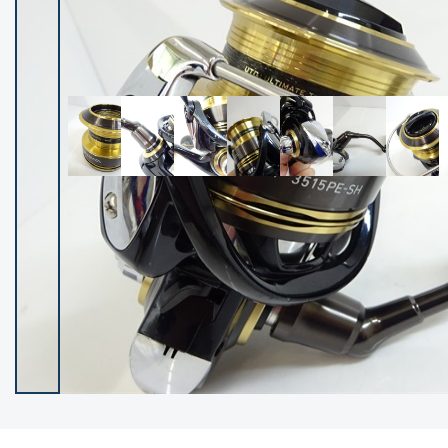
イシグロ御殿場店
イシグロ伊東店
ランク
(102400)
SA
(2953)
A
(17318)
B+
(12301)
B
(21990)
C
(38837)
C-
(5150)
D
(2205)
ランクについて