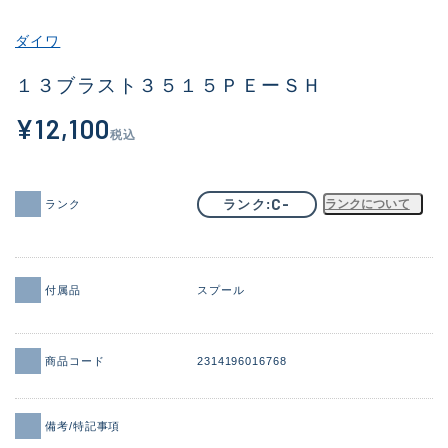
その他
ダイワ
新商品
(1956)
１３ブラスト３５１５ＰＥーＳＨ
おすすめ
(164)
¥12,100
税込
値下げ品
(14301)
OH済
(936)
C-
ランク
ランクについて
ランク
DCチェック済
(1337)
在庫有のみ
(21991)
付属品
スプール
価格
商品コード
2314196016768
この条件で検索する
備考/特記事項