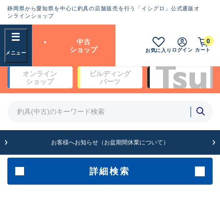
静岡県から愛知県を中心に釣具の店舗販売を行う「イシグロ」公式通販オ
ランクとは？
ンラインショップ
フリーワード
0
中古
SA
ショップ
ログイン
カート
お気に入り
新古品（メーカー問屋から仕
オンライン
ビルディング
入れた未使用品）
良
ショップ
パーツ
商品カテゴリ
※店頭展示時の置き傷が付いている
ものも含む
竿・ルアーロッド(4)
竿・ルアーロッド(64369)
リール・カスタムパーツ(35700)
A
ルアー・エギ(1811)
お客様へお知らせ（お盆期間休業について）
傷が極めて少ない極上品
その他・雑品(1063)
メーカー
詳細検索
B+
使用感や傷は少なく比較的美
店舗
品