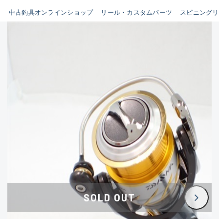
イシグロ鳴海店
中古釣具オンラインショップ
リール・カスタムパーツ
スピニングリ
B
イシグロフレスポ鈴鹿店
使用感や傷はあるが全体的に
イシグロ津高茶屋店
綺麗な良品
イシグロ西春店
C
イシグロ中川かの里店
使用感や傷のある一般的な中
イシグロカインズモール彦根店
古品
イシグロ静岡中吉田店
C-
イシグロ名東引山店
かなり使用感があり、全体的
イシグロ豊田店
に目立つ傷が多い品
イシグロ豊橋向山店
イシグロ岐阜店
D
SOLD OUT
イシグロ高林店
著しく状態が悪いが使用はで