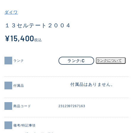
その他
ダイワ
新商品
(1956)
１３セルテート２００４
おすすめ
(164)
¥15,400
税込
値下げ品
(14301)
OH済
(936)
C
ランク
ランクについて
ランク
DCチェック済
(1337)
在庫有のみ
(21990)
付属品はありません。
付属品
価格
商品コード
2312397267163
この条件で検索する
備考/特記事項