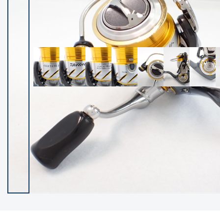
イシグロ御殿場店
イシグロ伊東店
ランク
(102400)
SA
(2953)
A
(17318)
B+
(12301)
B
(21990)
C
(38837)
C-
(5150)
D
(2205)
ランクについて