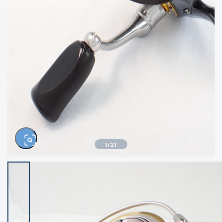
きるもの、改造品も含む
悪
イシグロ西尾店
イシグロ三河安城店
※ルアー、エギ、雑品、その他につきましては
ランク表記はございません。 状態は写真にて
ご確認ください。
イシグロ半田店
イシグロ岡崎大樹寺店
イシグロ岡崎若松店
イシグロ焼津店
イシグロ掛川店
イシグロ沼津店
1
/
21
イシグロ駿東柿田川店
イシグロ磐田店
イシグロ豊川店
イシグロ富士店