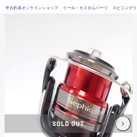
イシグロ鳴海店
中古釣具オンラインショップ
リール・カスタムパーツ
スピニングリ
B
イシグロフレスポ鈴鹿店
使用感や傷はあるが全体的に
イシグロ津高茶屋店
綺麗な良品
イシグロ西春店
C
イシグロカインズモール彦根店
使用感や傷のある一般的な中
イシグロ中川かの里店
古品
イシグロ静岡中吉田店
C-
イシグロ名東引山店
かなり使用感があり、全体的
イシグロ豊田店
に目立つ傷が多い品
イシグロ豊橋向山店
イシグロ岐阜店
D
SOLD OUT
イシグロ高林店
著しく状態が悪いが使用はで