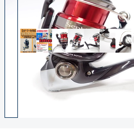
イシグロ御殿場店
イシグロ伊東店
ランク
(102237)
SA
(2950)
A
(17300)
B+
(12281)
B
(21962)
C
(38766)
C-
(5142)
D
(2197)
ランクについて