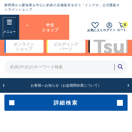
静岡県から愛知県を中心に釣具の店舗販売を行う「イシグロ」公式通販オ
ランクとは？
ンラインショップ
フリーワード
0
中古
SA
ショップ
ログイン
カート
お気に入り
新古品（メーカー問屋から仕
オンライン
ビルディング
入れた未使用品）
良
ショップ
パーツ
商品カテゴリ
※店頭展示時の置き傷が付いている
ものも含む
竿・ルアーロッド(4)
竿・ルアーロッド(64262)
リール・カスタムパーツ(35650)
A
ルアー・エギ(1807)
お客様へお知らせ（お盆期間休業について）
傷が極めて少ない極上品
その他・雑品(1061)
メーカー
詳細検索
B+
使用感や傷は少なく比較的美
店舗
品