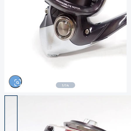
きるもの、改造品も含む
悪
イシグロ西尾店
イシグロ三河安城店
※ルアー、エギ、雑品、その他につきましては
ランク表記はございません。 状態は写真にて
ご確認ください。
イシグロ岡崎大樹寺店
イシグロ半田店
イシグロ岡崎若松店
イシグロ焼津店
イシグロ掛川店
イシグロ沼津店
1
/
14
イシグロ駿東柿田川店
イシグロ豊川店
イシグロ磐田店
イシグロ富士店