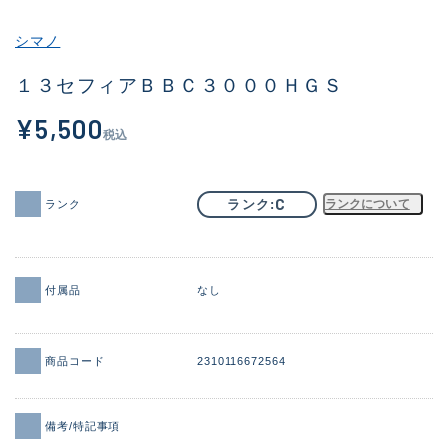
その他
シマノ
新商品
(1974)
１３セフィアＢＢＣ３０００ＨＧＳ
おすすめ
(173)
¥5,500
税込
値下げ品
(14303)
OH済
(936)
C
ランク
ランクについて
ランク
DCチェック済
(1336)
在庫有のみ
(22081)
付属品
なし
価格
商品コード
2310116672564
この条件で検索する
備考/特記事項