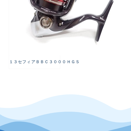
１３セフィアＢＢＣ３０００ＨＧＳ