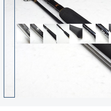
イシグロ御殿場店
イシグロ伊東店
ランク
(102119)
SA
(2946)
A
(17275)
B+
(12268)
B
(21943)
C
(38721)
C-
(5135)
D
(2192)
ランクについて