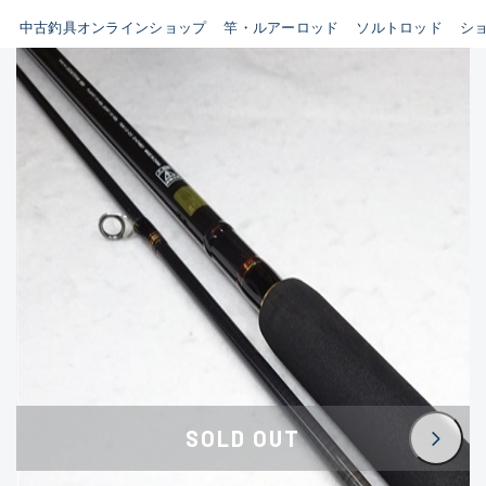
イシグロ鳴海店
中古釣具オンラインショップ
竿・ルアーロッド
ソルトロッド
シ
B
イシグロフレスポ鈴鹿店
使用感や傷はあるが全体的に
イシグロ津高茶屋店
綺麗な良品
イシグロ西春店
C
イシグロ中川かの里店
使用感や傷のある一般的な中
イシグロカインズモール彦根店
古品
イシグロ静岡中吉田店
C-
イシグロ名東引山店
かなり使用感があり、全体的
イシグロ豊田店
に目立つ傷が多い品
イシグロ豊橋向山店
イシグロ岐阜店
D
SOLD OUT
イシグロ高林店
著しく状態が悪いが使用はで