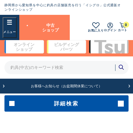
静岡県から愛知県を中心に釣具の店舗販売を行う「イシグロ」公式通販オ
ランクとは？
ンラインショップ
フリーワード
0
中古
SA
ショップ
ログイン
カート
お気に入り
新古品（メーカー問屋から仕
オンライン
ビルディング
入れた未使用品）
良
ショップ
パーツ
商品カテゴリ
※店頭展示時の置き傷が付いている
ものも含む
竿・ルアーロッド(4)
竿・ルアーロッド(64190)
リール・カスタムパーツ(35604)
A
ルアー・エギ(1807)
お客様へお知らせ（お盆期間休業について）
傷が極めて少ない極上品
その他・雑品(1061)
メーカー
詳細検索
B+
使用感や傷は少なく比較的美
店舗
品