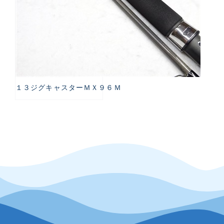
１３ジグキャスターＭＸ９６Ｍ