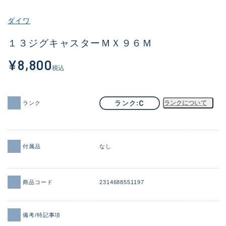
その他
ダイワ
新商品
(1851)
１３ジグキャスターＭＸ９６Ｍ
おすすめ
(160)
¥8,800
税込
値下げ品
(14305)
OH済
(933)
C
ランク
ランクについて
ランク
DCチェック済
(1328)
在庫有のみ
(22148)
付属品
なし
価格
商品コード
2314688551197
この条件で検索する
備考/特記事項