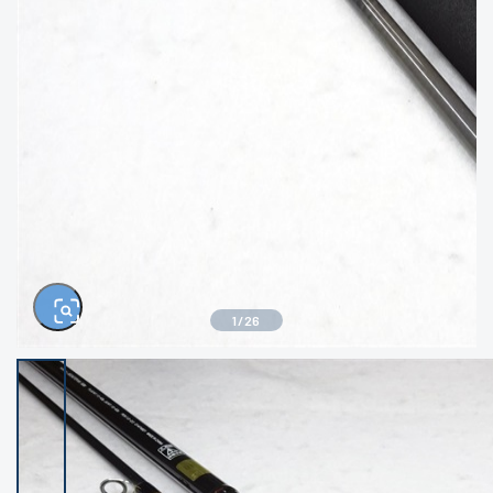
きるもの、改造品も含む
悪
イシグロ西尾店
イシグロ三河安城店
※ルアー、エギ、雑品、その他につきましては
ランク表記はございません。 状態は写真にて
ご確認ください。
イシグロ岡崎大樹寺店
イシグロ半田店
イシグロ岡崎若松店
イシグロ焼津店
イシグロ掛川店
イシグロ沼津店
1
/
26
イシグロ駿東柿田川店
イシグロ豊川店
イシグロ磐田店
イシグロ富士店