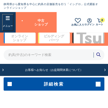
静岡県から愛知県を中心に釣具の店舗販売を行う「イシグロ」公式通販オ
ランクとは？
ンラインショップ
フリーワード
0
中古
SA
ショップ
ログイン
カート
お気に入り
新古品（メーカー問屋から仕
オンライン
ビルディング
入れた未使用品）
良
ショップ
パーツ
商品カテゴリ
※店頭展示時の置き傷が付いている
ものも含む
竿・ルアーロッド(4)
竿・ルアーロッド(64189)
リール・カスタムパーツ(35610)
A
ルアー・エギ(1807)
お客様へお知らせ（お盆期間休業について）
傷が極めて少ない極上品
その他・雑品(1061)
メーカー
詳細検索
B+
使用感や傷は少なく比較的美
店舗
品