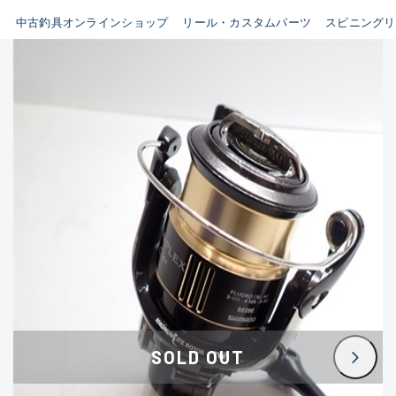
イシグロ鳴海店
中古釣具オンラインショップ
リール・カスタムパーツ
スピニングリ
B
イシグロフレスポ鈴鹿店
使用感や傷はあるが全体的に
イシグロ津高茶屋店
綺麗な良品
イシグロ西春店
C
イシグロ中川かの里店
使用感や傷のある一般的な中
イシグロカインズモール彦根店
古品
イシグロ静岡中吉田店
C-
イシグロ名東引山店
かなり使用感があり、全体的
イシグロ豊田店
に目立つ傷が多い品
イシグロ豊橋向山店
イシグロ岐阜店
D
SOLD OUT
イシグロ高林店
著しく状態が悪いが使用はで