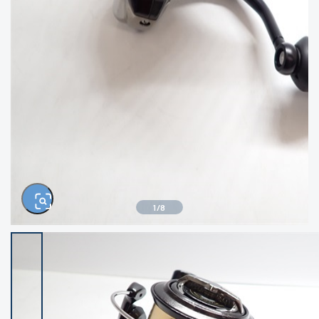
きるもの、改造品も含む
悪
イシグロ西尾店
イシグロ三河安城店
※ルアー、エギ、雑品、その他につきましては
ランク表記はございません。 状態は写真にて
ご確認ください。
イシグロ岡崎大樹寺店
イシグロ半田店
イシグロ岡崎若松店
イシグロ焼津店
イシグロ掛川店
イシグロ沼津店
1
/
8
イシグロ駿東柿田川店
イシグロ豊川店
イシグロ磐田店
イシグロ富士店