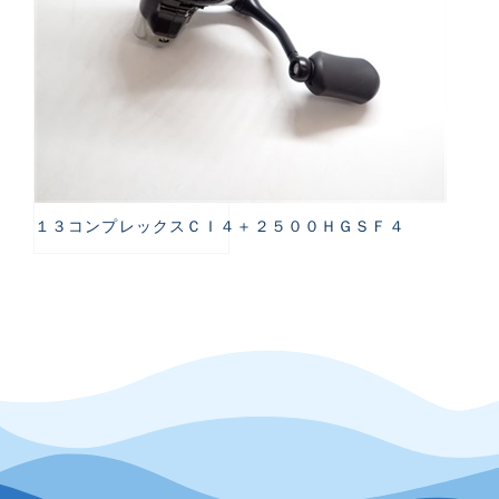
１３コンプレックスＣＩ４＋２５００ＨＧＳＦ４