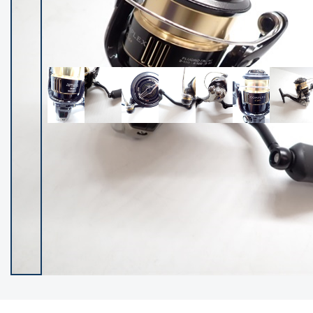
イシグロ御殿場店
イシグロ伊東店
ランク
(102124)
SA
(2946)
A
(17275)
B+
(12268)
B
(21943)
C
(38726)
C-
(5135)
D
(2192)
ランクについて