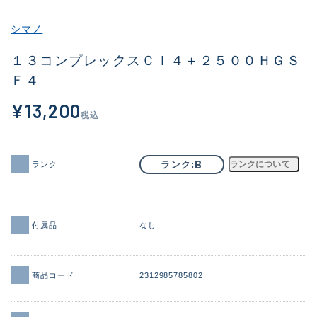
その他
シマノ
新商品
(1856)
１３コンプレックスＣＩ４＋２５００ＨＧＳ
Ｆ４
おすすめ
(161)
¥13,200
値下げ品
(14304)
税込
OH済
(933)
DCチェック済
(1330)
B
ランク
ランクについて
ランク
在庫有のみ
(22094)
価格
付属品
なし
商品コード
2312985785802
この条件で検索する