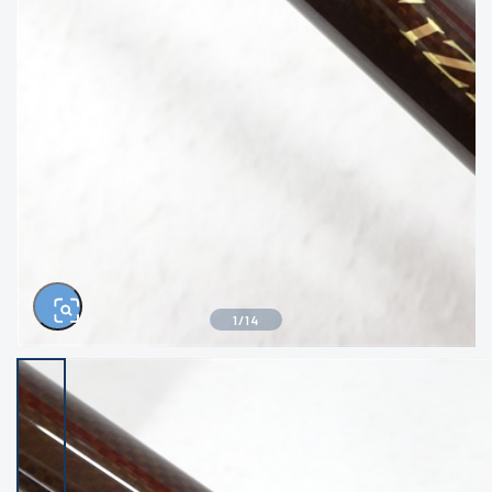
きるもの、改造品も含む
悪
イシグロ西尾店
イシグロ三河安城店
※ルアー、エギ、雑品、その他につきましては
ランク表記はございません。 状態は写真にて
ご確認ください。
イシグロ岡崎大樹寺店
イシグロ半田店
イシグロ岡崎若松店
イシグロ焼津店
イシグロ掛川店
イシグロ沼津店
1
/
14
イシグロ駿東柿田川店
イシグロ豊川店
イシグロ磐田店
イシグロ富士店