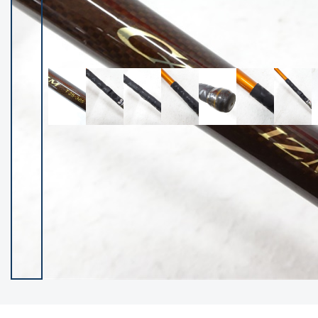
イシグロ御殿場店
イシグロ伊東店
ランク
(102194)
SA
(2947)
A
(17294)
B+
(12276)
B
(21953)
C
(38749)
C-
(5141)
D
(2195)
ランクについて