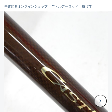
イシグロ鳴海店
中古釣具オンラインショップ
竿・ルアーロッド
投げ竿
B
イシグロフレスポ鈴鹿店
使用感や傷はあるが全体的に
イシグロ津高茶屋店
綺麗な良品
イシグロ西春店
C
イシグロ中川かの里店
使用感や傷のある一般的な中
イシグロカインズモール彦根店
古品
イシグロ静岡中吉田店
C-
イシグロ名東引山店
かなり使用感があり、全体的
イシグロ豊田店
に目立つ傷が多い品
イシグロ豊橋向山店
イシグロ岐阜店
D
イシグロ高林店
著しく状態が悪いが使用はで