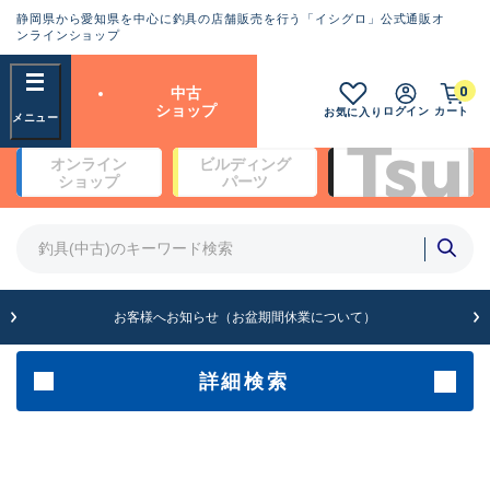
静岡県から愛知県を中心に釣具の店舗販売を行う「イシグロ」公式通販オ
ランクとは？
ンラインショップ
フリーワード
0
中古
SA
ショップ
ログイン
カート
お気に入り
新古品（メーカー問屋から仕
オンライン
ビルディング
入れた未使用品）
良
ショップ
パーツ
商品カテゴリ
※店頭展示時の置き傷が付いている
ものも含む
竿・ルアーロッド(4)
竿・ルアーロッド(64233)
リール・カスタムパーツ(35635)
A
ルアー・エギ(1807)
お客様へお知らせ（お盆期間休業について）
傷が極めて少ない極上品
その他・雑品(1061)
メーカー
詳細検索
B+
使用感や傷は少なく比較的美
店舗
品