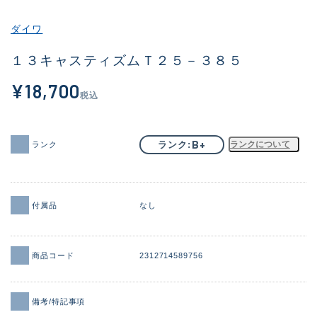
その他
ダイワ
新商品
(1925)
１３キャスティズムＴ２５－３８５
おすすめ
(171)
¥18,700
税込
値下げ品
(14304)
OH済
(936)
B+
ランク
ランクについて
ランク
DCチェック済
(1333)
在庫有のみ
(22115)
付属品
なし
価格
商品コード
2312714589756
この条件で検索する
備考/特記事項