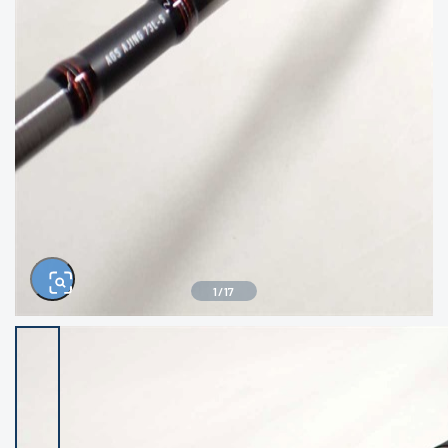
きるもの、改造品も含む
悪
イシグロ西尾店
イシグロ三河安城店
※ルアー、エギ、雑品、その他につきましては
ランク表記はございません。 状態は写真にて
ご確認ください。
イシグロ半田店
イシグロ岡崎若松店
イシグロ岡崎大樹寺店
イシグロ焼津店
イシグロ掛川店
イシグロ沼津店
1
/
17
イシグロ駿東柿田川店
イシグロ豊川店
イシグロ磐田店
イシグロ富士店