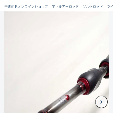
イシグロ鳴海店
中古釣具オンラインショップ
竿・ルアーロッド
ソルトロッド
ラ
B
イシグロフレスポ鈴鹿店
使用感や傷はあるが全体的に
イシグロ津高茶屋店
綺麗な良品
イシグロ西春店
C
イシグロカインズモール彦根店
使用感や傷のある一般的な中
イシグロ中川かの里店
古品
イシグロ静岡中吉田店
C-
イシグロ名東引山店
かなり使用感があり、全体的
イシグロ豊田店
に目立つ傷が多い品
イシグロ豊橋向山店
イシグロ岐阜店
D
イシグロ高林店
著しく状態が悪いが使用はで