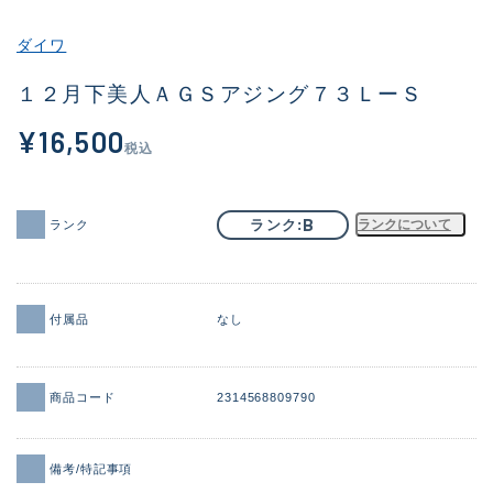
その他
ダイワ
新商品
(2090)
１２月下美人ＡＧＳアジング７３ＬーＳ
おすすめ
(177)
¥16,500
税込
値下げ品
(14299)
OH済
(943)
B
ランク
ランクについて
ランク
DCチェック済
(1339)
在庫有のみ
(21944)
付属品
なし
価格
商品コード
2314568809790
この条件で検索する
備考/特記事項