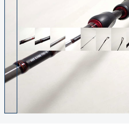
イシグロ御殿場店
イシグロ伊東店
ランク
(102527)
SA
(2966)
A
(17340)
B+
(12322)
B
(22007)
C
(38873)
C-
(5167)
D
(2205)
ランクについて