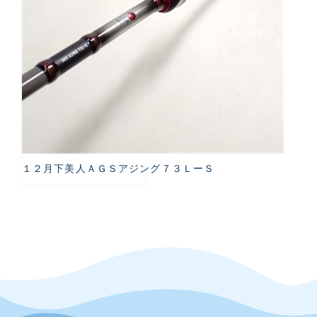
１２月下美人ＡＧＳアジング７３ＬーＳ