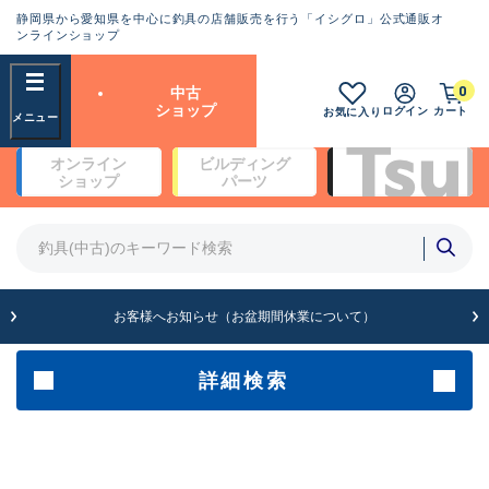
静岡県から愛知県を中心に釣具の店舗販売を行う「イシグロ」公式通販オ
ランクとは？
ンラインショップ
フリーワード
0
中古
SA
ショップ
ログイン
カート
お気に入り
新古品（メーカー問屋から仕
オンライン
ビルディング
入れた未使用品）
良
ショップ
パーツ
商品カテゴリ
※店頭展示時の置き傷が付いている
ものも含む
竿・ルアーロッド(5)
竿・ルアーロッド(64424)
リール・カスタムパーツ(35767)
A
ルアー・エギ(1812)
お客様へお知らせ（お盆期間休業について）
傷が極めて少ない極上品
その他・雑品(1066)
メーカー
詳細検索
B+
使用感や傷は少なく比較的美
店舗
品