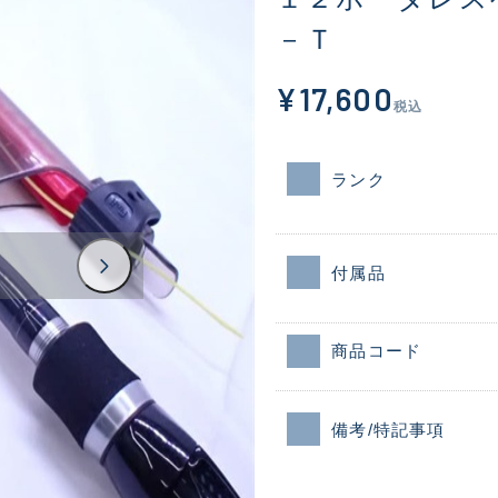
－Ｔ
¥17,600
税込
ランク
付属品
商品コード
備考/特記事項