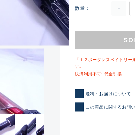
数量
SO
「１２ボーダレスベイトリー
ランクとは？
す。
決済利用不可: 代金引換
新古品（メーカー問屋から
送料・お届けについて
品）
SA
この商品に関するお問
※店頭展示時の置き傷が付いて
傷が極めて少ない極上品
A