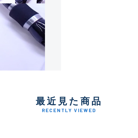
使用感や傷は少なく比較的
B+
使用感や傷はあるが全体的
B
使用感や傷のある一般的な
C
かなり使用感があり、全体
最近見た商品
C-
い品
RECENTLY VIEWED
著しく状態が悪いが使用は
D
品も含む