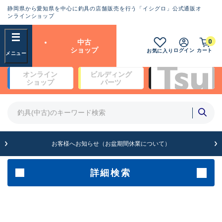
静岡県から愛知県を中心に釣具の店舗販売を行う「イシグロ」公式通販オ
ランクとは？
ンラインショップ
フリーワード
0
中古
SA
ショップ
ログイン
カート
お気に入り
新古品（メーカー問屋から仕
オンライン
ビルディング
入れた未使用品）
良
ショップ
パーツ
商品カテゴリ
※店頭展示時の置き傷が付いている
ものも含む
竿・ルアーロッド(4)
竿・ルアーロッド(64262)
リール・カスタムパーツ(35650)
A
ルアー・エギ(1807)
お客様へお知らせ（お盆期間休業について）
傷が極めて少ない極上品
その他・雑品(1061)
メーカー
詳細検索
B+
使用感や傷は少なく比較的美
店舗
品