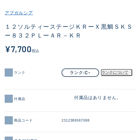
その他
アブガルシア
新商品
(1974)
１２ソルティーステージＫＲーＸ黒鯛ＳＫＳ
ー８３２ＰＬーＡＲ－ＫＲ
おすすめ
(173)
¥7,700
値下げ品
(14303)
税込
OH済
(936)
DCチェック済
(1336)
C-
ランク
ランクについて
ランク
在庫有のみ
(22084)
価格
付属品はありません。
付属品
商品コード
2312389587088
この条件で検索する