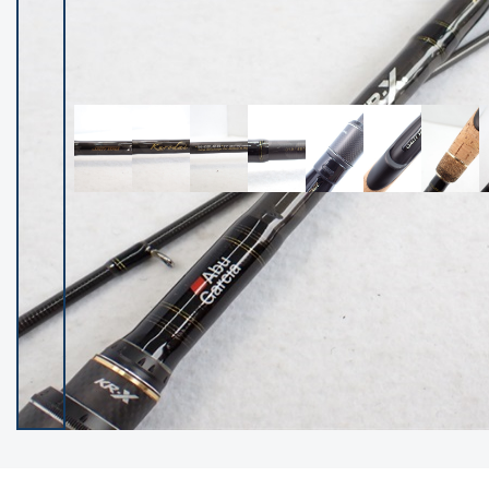
イシグロ御殿場店
イシグロ伊東店
ランク
(102237)
SA
(2950)
A
(17300)
B+
(12281)
B
(21962)
C
(38766)
C-
(5142)
D
(2197)
ランクについて