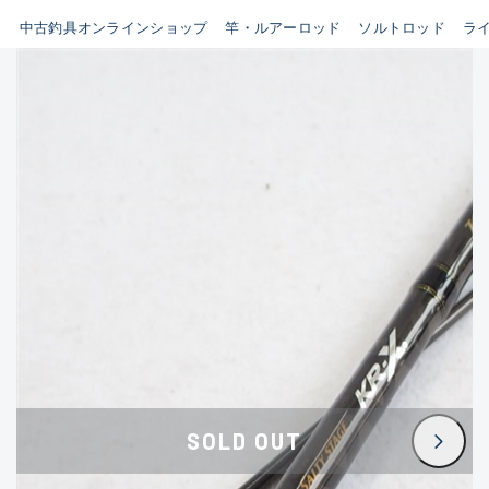
イシグロ鳴海店
中古釣具オンラインショップ
竿・ルアーロッド
ソルトロッド
ラ
B
イシグロフレスポ鈴鹿店
使用感や傷はあるが全体的に
イシグロ津高茶屋店
綺麗な良品
イシグロ西春店
C
イシグロカインズモール彦根店
使用感や傷のある一般的な中
イシグロ中川かの里店
古品
イシグロ静岡中吉田店
C-
イシグロ名東引山店
かなり使用感があり、全体的
イシグロ豊田店
に目立つ傷が多い品
イシグロ豊橋向山店
イシグロ岐阜店
D
SOLD OUT
イシグロ高林店
著しく状態が悪いが使用はで