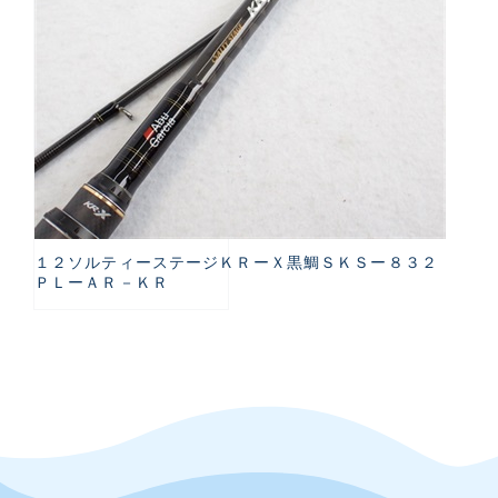
１２ソルティーステージＫＲーＸ黒鯛ＳＫＳー８３２
ＰＬーＡＲ－ＫＲ