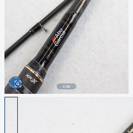
きるもの、改造品も含む
悪
イシグロ西尾店
イシグロ三河安城店
※ルアー、エギ、雑品、その他につきましては
ランク表記はございません。 状態は写真にて
ご確認ください。
イシグロ岡崎大樹寺店
イシグロ半田店
イシグロ岡崎若松店
イシグロ焼津店
イシグロ掛川店
イシグロ沼津店
1
/
30
イシグロ駿東柿田川店
イシグロ豊川店
イシグロ磐田店
イシグロ富士店