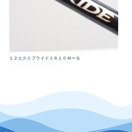
１２エクスプライド１６１０ＭーＧ