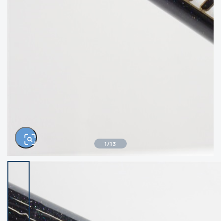
きるもの、改造品も含む
悪
イシグロ西尾店
イシグロ三河安城店
※ルアー、エギ、雑品、その他につきましては
ランク表記はございません。 状態は写真にて
ご確認ください。
イシグロ半田店
イシグロ岡崎若松店
イシグロ岡崎大樹寺店
イシグロ焼津店
イシグロ掛川店
イシグロ沼津店
1
/
13
イシグロ駿東柿田川店
イシグロ豊川店
イシグロ磐田店
イシグロ富士店