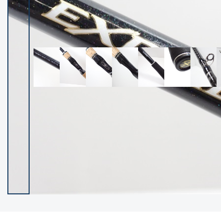
イシグロ御殿場店
イシグロ伊東店
ランク
(102572)
SA
(2967)
A
(17344)
B+
(12329)
B
(22018)
C
(38887)
C-
(5169)
D
(2208)
ランクについて