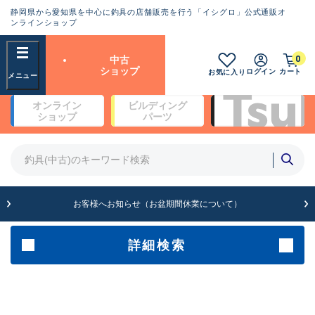
静岡県から愛知県を中心に釣具の店舗販売を行う「イシグロ」公式通販オ
ランクとは？
ンラインショップ
フリーワード
0
中古
SA
ショップ
ログイン
カート
お気に入り
新古品（メーカー問屋から仕
オンライン
ビルディング
入れた未使用品）
良
ショップ
パーツ
商品カテゴリ
※店頭展示時の置き傷が付いている
ものも含む
竿・ルアーロッド(5)
竿・ルアーロッド(64447)
リール・カスタムパーツ(35779)
A
ルアー・エギ(1814)
お客様へお知らせ（お盆期間休業について）
傷が極めて少ない極上品
その他・雑品(1068)
メーカー
詳細検索
B+
使用感や傷は少なく比較的美
店舗
品