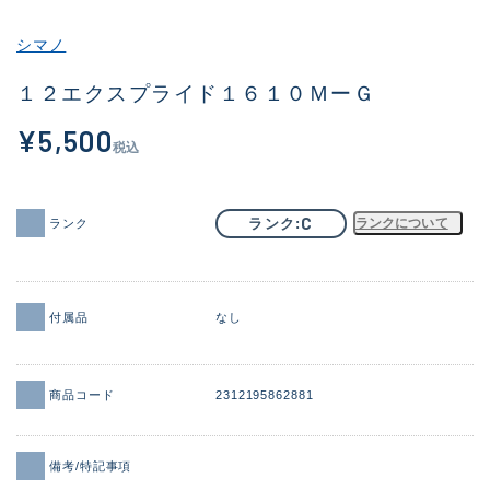
その他
シマノ
新商品
(2036)
１２エクスプライド１６１０ＭーＧ
おすすめ
(183)
¥5,500
税込
値下げ品
(14298)
OH済
(944)
C
ランク
ランクについて
ランク
DCチェック済
(1339)
在庫有のみ
(21899)
付属品
なし
価格
商品コード
2312195862881
この条件で検索する
備考/特記事項