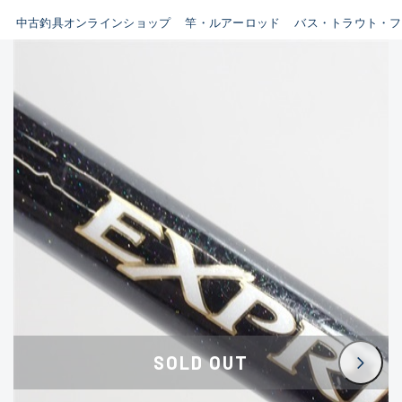
イシグロ鳴海店
中古釣具オンラインショップ
竿・ルアーロッド
バス・トラウト・フ
B
イシグロフレスポ鈴鹿店
使用感や傷はあるが全体的に
イシグロ津高茶屋店
綺麗な良品
イシグロ西春店
C
イシグロ中川かの里店
使用感や傷のある一般的な中
イシグロカインズモール彦根店
古品
イシグロ静岡中吉田店
C-
イシグロ名東引山店
かなり使用感があり、全体的
イシグロ豊田店
に目立つ傷が多い品
イシグロ豊橋向山店
イシグロ岐阜店
D
SOLD OUT
イシグロ高林店
著しく状態が悪いが使用はで