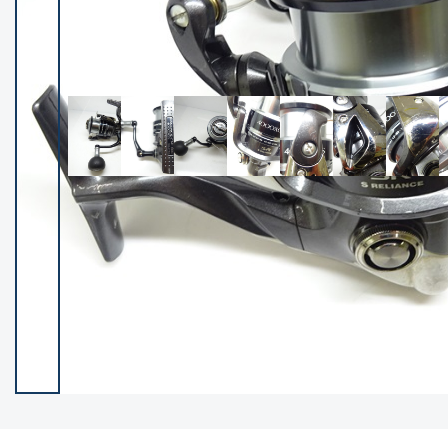
イシグロ御殿場店
イシグロ伊東店
ランク
(102140)
SA
(2946)
A
(17277)
B+
(12270)
B
(21946)
C
(38734)
C-
(5135)
D
(2193)
ランクについて