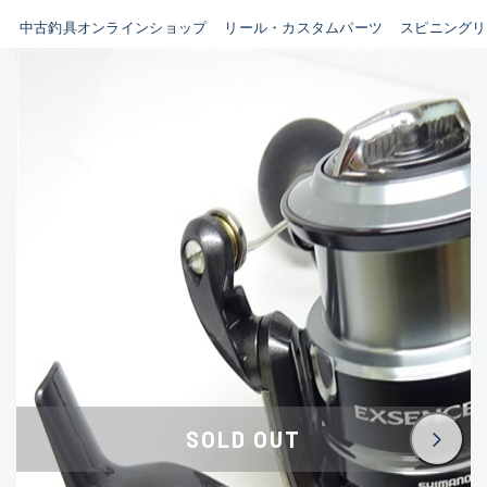
イシグロ鳴海店
中古釣具オンラインショップ
リール・カスタムパーツ
スピニングリ
B
イシグロフレスポ鈴鹿店
使用感や傷はあるが全体的に
イシグロ津高茶屋店
綺麗な良品
イシグロ西春店
C
イシグロ中川かの里店
使用感や傷のある一般的な中
イシグロカインズモール彦根店
古品
イシグロ静岡中吉田店
C-
イシグロ名東引山店
かなり使用感があり、全体的
イシグロ豊田店
に目立つ傷が多い品
イシグロ豊橋向山店
イシグロ岐阜店
D
SOLD OUT
イシグロ高林店
著しく状態が悪いが使用はで