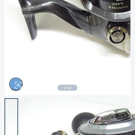
きるもの、改造品も含む
悪
イシグロ西尾店
イシグロ三河安城店
※ルアー、エギ、雑品、その他につきましては
ランク表記はございません。 状態は写真にて
ご確認ください。
イシグロ岡崎大樹寺店
イシグロ半田店
イシグロ岡崎若松店
イシグロ焼津店
イシグロ掛川店
イシグロ沼津店
1
/
13
イシグロ駿東柿田川店
イシグロ豊川店
イシグロ磐田店
イシグロ富士店