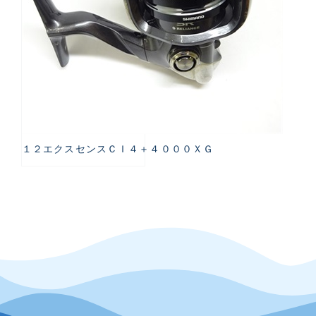
１２エクスセンスＣＩ４＋４０００ＸＧ