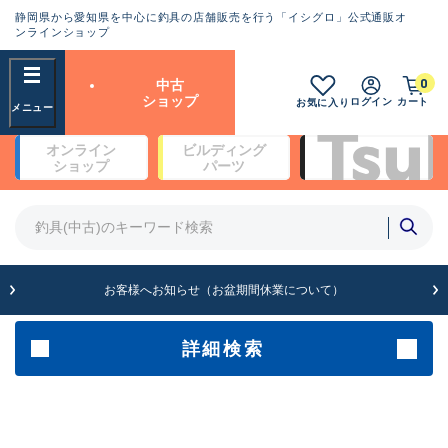
静岡県から愛知県を中心に釣具の店舗販売を行う「イシグロ」公式通販オ
ランクとは？
ンラインショップ
フリーワード
0
中古
SA
ショップ
ログイン
カート
お気に入り
新古品（メーカー問屋から仕
オンライン
ビルディング
入れた未使用品）
良
ショップ
パーツ
商品カテゴリ
※店頭展示時の置き傷が付いている
ものも含む
竿・ルアーロッド(4)
竿・ルアーロッド(64200)
リール・カスタムパーツ(35615)
A
ルアー・エギ(1807)
お客様へお知らせ（お盆期間休業について）
傷が極めて少ない極上品
その他・雑品(1061)
メーカー
詳細検索
B+
使用感や傷は少なく比較的美
店舗
品