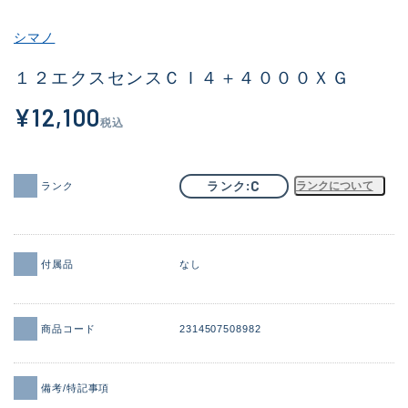
その他
シマノ
新商品
(1871)
１２エクスセンスＣＩ４＋４０００ＸＧ
おすすめ
(161)
¥12,100
税込
値下げ品
(14304)
OH済
(935)
C
ランク
ランクについて
ランク
DCチェック済
(1331)
在庫有のみ
(22088)
付属品
なし
価格
商品コード
2314507508982
この条件で検索する
備考/特記事項