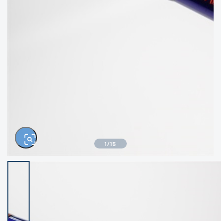
きるもの、改造品も含む
悪
イシグロ西尾店
イシグロ三河安城店
※ルアー、エギ、雑品、その他につきましては
ランク表記はございません。 状態は写真にて
ご確認ください。
イシグロ半田店
イシグロ岡崎大樹寺店
イシグロ岡崎若松店
イシグロ焼津店
イシグロ掛川店
イシグロ沼津店
1
/
15
イシグロ駿東柿田川店
イシグロ豊川店
イシグロ富士店
イシグロ磐田店