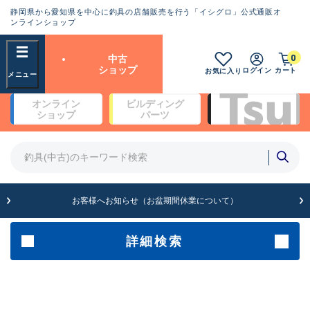
静岡県から愛知県を中心に釣具の店舗販売を行う「イシグロ」公式通販オ
ランクとは？
ンラインショップ
フリーワード
0
中古
SA
ショップ
ログイン
カート
お気に入り
新古品（メーカー問屋から仕
オンライン
ビルディング
入れた未使用品）
良
ショップ
パーツ
商品カテゴリ
※店頭展示時の置き傷が付いている
ものも含む
竿・ルアーロッド(5)
竿・ルアーロッド(64396)
リール・カスタムパーツ(35755)
A
ルアー・エギ(1813)
お客様へお知らせ（お盆期間休業について）
傷が極めて少ない極上品
その他・雑品(1065)
メーカー
詳細検索
B+
使用感や傷は少なく比較的美
店舗
品