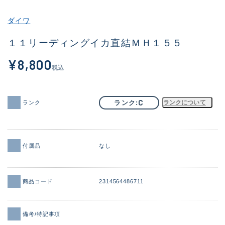
その他
ダイワ
新商品
(2039)
１１リーディングイカ直結ＭＨ１５５
おすすめ
(167)
¥8,800
税込
値下げ品
(14300)
OH済
(943)
C
ランク
ランクについて
ランク
DCチェック済
(1338)
在庫有のみ
(21966)
付属品
なし
価格
商品コード
2314564486711
この条件で検索する
備考/特記事項