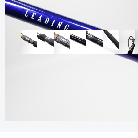
イシグロ御殿場店
イシグロ伊東店
ランク
(102487)
SA
(2957)
A
(17333)
B+
(12312)
B
(22006)
C
(38864)
C-
(5163)
D
(2206)
ランクについて