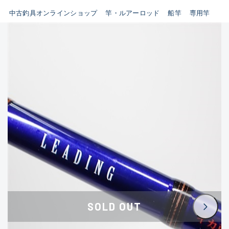
イシグロ鳴海店
中古釣具オンラインショップ
竿・ルアーロッド
船竿
専用竿
B
イシグロフレスポ鈴鹿店
使用感や傷はあるが全体的に
イシグロ津高茶屋店
綺麗な良品
イシグロ西春店
C
イシグロカインズモール彦根店
使用感や傷のある一般的な中
イシグロ中川かの里店
古品
イシグロ静岡中吉田店
C-
イシグロ名東引山店
かなり使用感があり、全体的
イシグロ豊田店
に目立つ傷が多い品
イシグロ豊橋向山店
イシグロ岐阜店
D
SOLD OUT
イシグロ高林店
著しく状態が悪いが使用はで