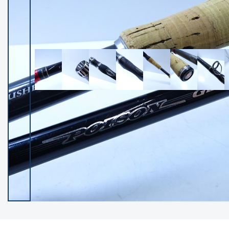
イシグロ御殿場店
イシグロ伊東店
ランク
(102248)
SA
(2950)
A
(17300)
B+
(12282)
B
(21965)
C
(38767)
C-
(5143)
D
(2197)
ランクについて