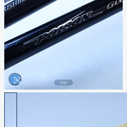
きるもの、改造品も含む
悪
イシグロ西尾店
イシグロ三河安城店
※ルアー、エギ、雑品、その他につきましては
ランク表記はございません。 状態は写真にて
ご確認ください。
イシグロ岡崎大樹寺店
イシグロ半田店
イシグロ岡崎若松店
イシグロ焼津店
イシグロ掛川店
イシグロ沼津店
1
/
12
イシグロ駿東柿田川店
イシグロ豊川店
イシグロ磐田店
イシグロ富士店