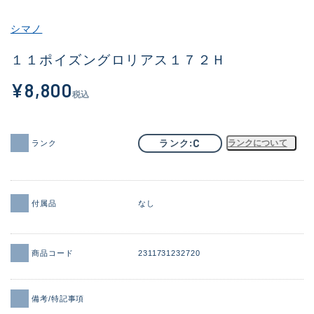
その他
シマノ
新商品
(1901)
１１ポイズングロリアス１７２Ｈ
おすすめ
(167)
¥8,800
税込
値下げ品
(14303)
OH済
(936)
C
ランク
ランクについて
ランク
DCチェック済
(1336)
在庫有のみ
(22070)
付属品
なし
価格
商品コード
2311731232720
この条件で検索する
備考/特記事項