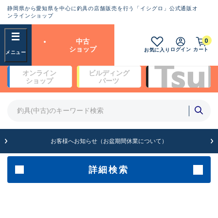
静岡県から愛知県を中心に釣具の店舗販売を行う「イシグロ」公式通販オ
ランクとは？
ンラインショップ
フリーワード
0
中古
SA
ショップ
ログイン
カート
お気に入り
新古品（メーカー問屋から仕
オンライン
ビルディング
入れた未使用品）
良
ショップ
パーツ
商品カテゴリ
※店頭展示時の置き傷が付いている
ものも含む
竿・ルアーロッド(4)
竿・ルアーロッド(64266)
リール・カスタムパーツ(35652)
A
ルアー・エギ(1811)
お客様へお知らせ（お盆期間休業について）
傷が極めて少ない極上品
その他・雑品(1062)
メーカー
詳細検索
B+
使用感や傷は少なく比較的美
店舗
品