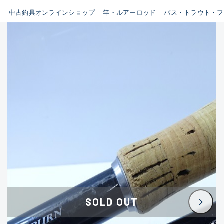
イシグロ鳴海店
中古釣具オンラインショップ
竿・ルアーロッド
バス・トラウト・フ
B
イシグロフレスポ鈴鹿店
使用感や傷はあるが全体的に
イシグロ津高茶屋店
綺麗な良品
イシグロ西春店
C
イシグロカインズモール彦根店
使用感や傷のある一般的な中
イシグロ中川かの里店
古品
イシグロ静岡中吉田店
C-
イシグロ名東引山店
かなり使用感があり、全体的
イシグロ豊田店
に目立つ傷が多い品
イシグロ豊橋向山店
イシグロ岐阜店
D
SOLD OUT
イシグロ高林店
著しく状態が悪いが使用はで