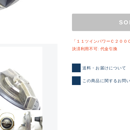
SO
「１１ツインパワーＣ２００
決済利用不可: 代金引換
ランクとは？
送料・お届けについて
この商品に関するお問
新古品（メーカー問屋から
品）
SA
※店頭展示時の置き傷が付いて
傷が極めて少ない極上品
A