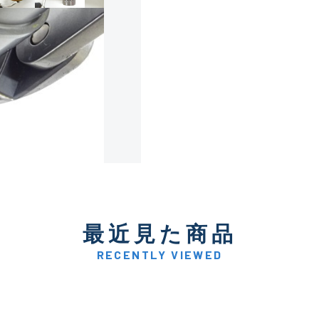
使用感や傷は少なく比較的
B+
使用感や傷はあるが全体的
B
使用感や傷のある一般的な
C
かなり使用感があり、全体
最近見た商品
C-
い品
RECENTLY VIEWED
著しく状態が悪いが使用は
D
品も含む