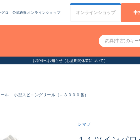
オンライン
ショップ
中
シグロ」公式通販オンラインショップ
お客様へお知らせ（お盆期間休業について）
リール
小型スピニングリール（～３０００番）
シマノ
１１ツインパワ