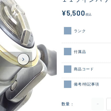
¥5,500
税込
ランク
付属品
商品コード
備考/特記事項
数量