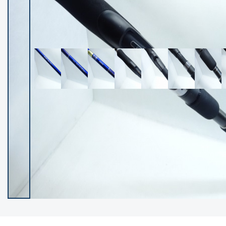
イシグロ御殿場店
イシグロ伊東店
ランク
(102419)
SA
(2957)
A
(17321)
B+
(12303)
B
(21995)
C
(38842)
C-
(5150)
D
(2205)
ランクについて