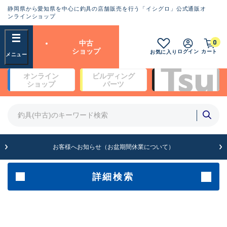
静岡県から愛知県を中心に釣具の店舗販売を行う「イシグロ」公式通販オ
ランクとは？
ンラインショップ
フリーワード
0
中古
SA
ショップ
ログイン
カート
お気に入り
新古品（メーカー問屋から仕
オンライン
ビルディング
入れた未使用品）
良
ショップ
パーツ
商品カテゴリ
※店頭展示時の置き傷が付いている
ものも含む
竿・ルアーロッド(5)
竿・ルアーロッド(64387)
リール・カスタムパーツ(35700)
A
ルアー・エギ(1811)
お客様へお知らせ（お盆期間休業について）
傷が極めて少ない極上品
その他・雑品(1063)
メーカー
詳細検索
B+
使用感や傷は少なく比較的美
店舗
品