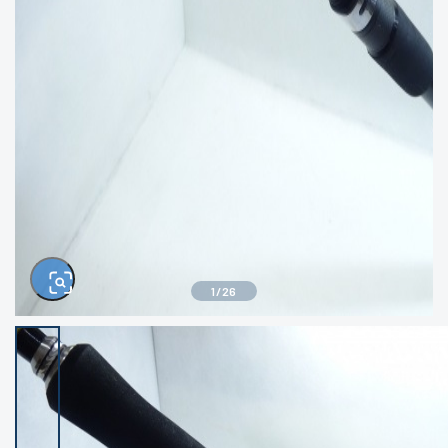
きるもの、改造品も含む
悪
イシグロ西尾店
イシグロ三河安城店
※ルアー、エギ、雑品、その他につきましては
ランク表記はございません。 状態は写真にて
ご確認ください。
イシグロ半田店
イシグロ岡崎大樹寺店
イシグロ岡崎若松店
イシグロ焼津店
イシグロ掛川店
イシグロ沼津店
1
/
26
イシグロ駿東柿田川店
イシグロ豊川店
イシグロ磐田店
イシグロ富士店