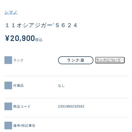
その他
シマノ
新商品
(1975)
１１オシアジガー’Ｓ６２４
おすすめ
(164)
¥20,900
税込
値下げ品
(14300)
OH済
(936)
B
ランク
ランクについて
ランク
DCチェック済
(1337)
在庫有のみ
(21976)
付属品
なし
価格
商品コード
2301990230582
この条件で検索する
備考/特記事項