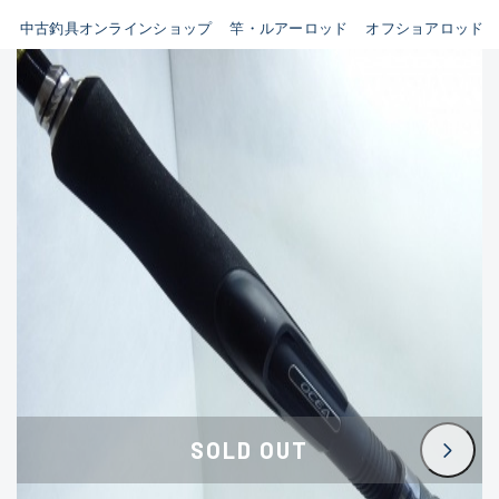
イシグロ鳴海店
中古釣具オンラインショップ
竿・ルアーロッド
オフショアロッド
B
イシグロフレスポ鈴鹿店
使用感や傷はあるが全体的に
イシグロ津高茶屋店
綺麗な良品
イシグロ西春店
C
イシグロ中川かの里店
使用感や傷のある一般的な中
イシグロカインズモール彦根店
古品
イシグロ静岡中吉田店
C-
イシグロ名東引山店
かなり使用感があり、全体的
イシグロ豊田店
に目立つ傷が多い品
イシグロ豊橋向山店
イシグロ岐阜店
D
SOLD OUT
イシグロ高林店
著しく状態が悪いが使用はで