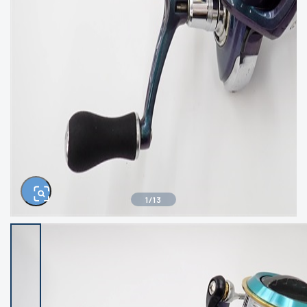
きるもの、改造品も含む
悪
イシグロ西尾店
イシグロ三河安城店
※ルアー、エギ、雑品、その他につきましては
ランク表記はございません。 状態は写真にて
ご確認ください。
イシグロ半田店
イシグロ岡崎大樹寺店
イシグロ岡崎若松店
イシグロ焼津店
イシグロ掛川店
イシグロ沼津店
1
/
13
イシグロ駿東柿田川店
イシグロ豊川店
イシグロ富士店
イシグロ磐田店