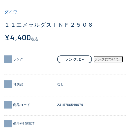
その他
ダイワ
新商品
(2006)
１１エメラルダスＩＮＦ２５０６
おすすめ
(164)
¥4,400
税込
値下げ品
(14300)
OH済
(939)
C-
ランク
ランクについて
ランク
DCチェック済
(1338)
在庫有のみ
(21964)
付属品
なし
価格
商品コード
2315786549079
この条件で検索する
備考/特記事項