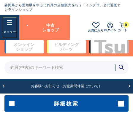
静岡県から愛知県を中心に釣具の店舗販売を行う「イシグロ」公式通販オ
ランクとは？
ンラインショップ
フリーワード
0
中古
SA
ショップ
ログイン
カート
お気に入り
新古品（メーカー問屋から仕
オンライン
ビルディング
入れた未使用品）
良
ショップ
パーツ
商品カテゴリ
※店頭展示時の置き傷が付いている
ものも含む
竿・ルアーロッド(5)
竿・ルアーロッド(64389)
リール・カスタムパーツ(35730)
A
ルアー・エギ(1812)
お客様へお知らせ（お盆期間休業について）
傷が極めて少ない極上品
その他・雑品(1064)
メーカー
詳細検索
B+
使用感や傷は少なく比較的美
店舗
品