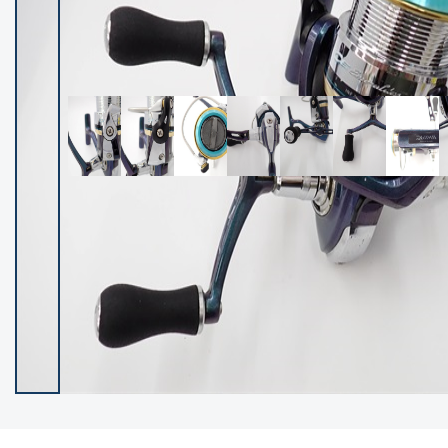
イシグロ御殿場店
イシグロ伊東店
ランク
(102453)
SA
(2957)
A
(17330)
B+
(12306)
B
(22001)
C
(38854)
C-
(5153)
D
(2206)
ランクについて