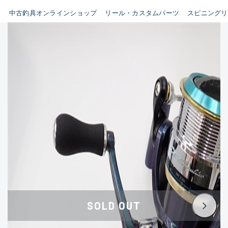
イシグロ鳴海店
中古釣具オンラインショップ
リール・カスタムパーツ
スピニングリ
B
イシグロフレスポ鈴鹿店
使用感や傷はあるが全体的に
イシグロ津高茶屋店
綺麗な良品
イシグロ西春店
C
イシグロカインズモール彦根店
使用感や傷のある一般的な中
イシグロ中川かの里店
古品
イシグロ静岡中吉田店
C-
イシグロ名東引山店
かなり使用感があり、全体的
イシグロ豊田店
に目立つ傷が多い品
イシグロ豊橋向山店
イシグロ岐阜店
D
SOLD OUT
イシグロ高林店
著しく状態が悪いが使用はで