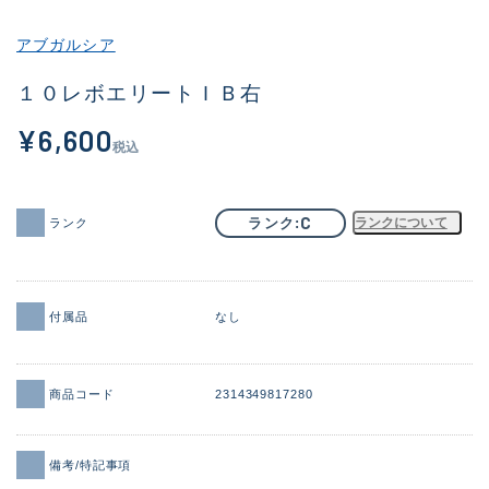
その他
アブガルシア
新商品
(2101)
１０レボエリートＩＢ右
おすすめ
(177)
¥6,600
税込
値下げ品
(14299)
OH済
(943)
C
ランク
ランクについて
ランク
DCチェック済
(1339)
在庫有のみ
(21937)
付属品
なし
価格
商品コード
2314349817280
この条件で検索する
備考/特記事項