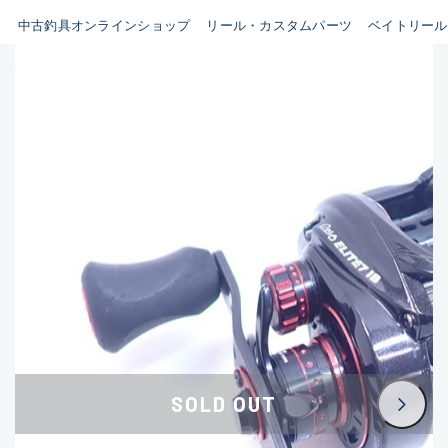
イシグロ鳴海店
中古釣具オンラインショップ
リール・カスタムパーツ
ベイトリール
B
イシグロフレスポ鈴鹿店
使用感や傷はあるが全体的に
イシグロ津高茶屋店
綺麗な良品
イシグロ西春店
C
イシグロ中川かの里店
使用感や傷のある一般的な中
イシグロカインズモール彦根店
古品
イシグロ静岡中吉田店
C-
イシグロ名東引山店
かなり使用感があり、全体的
イシグロ豊田店
に目立つ傷が多い品
イシグロ豊橋向山店
イシグロ岐阜店
D
SOLD OUT
イシグロ高林店
著しく状態が悪いが使用はで