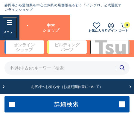
静岡県から愛知県を中心に釣具の店舗販売を行う「イシグロ」公式通販オ
ランクとは？
ンラインショップ
フリーワード
0
中古
SA
ショップ
ログイン
カート
お気に入り
新古品（メーカー問屋から仕
オンライン
ビルディング
入れた未使用品）
良
ショップ
パーツ
商品カテゴリ
※店頭展示時の置き傷が付いている
ものも含む
竿・ルアーロッド(5)
竿・ルアーロッド(64430)
リール・カスタムパーツ(35772)
A
ルアー・エギ(1812)
お客様へお知らせ（お盆期間休業について）
傷が極めて少ない極上品
その他・雑品(1066)
メーカー
詳細検索
B+
使用感や傷は少なく比較的美
店舗
品