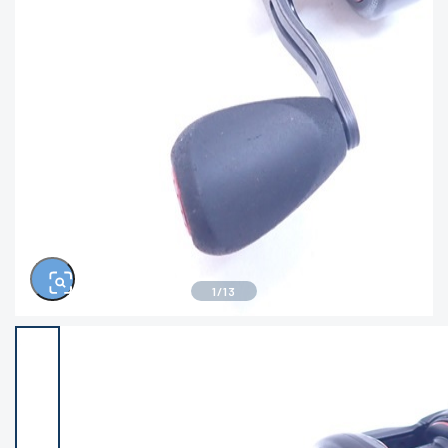
きるもの、改造品も含む
悪
イシグロ西尾店
イシグロ三河安城店
※ルアー、エギ、雑品、その他につきましては
ランク表記はございません。 状態は写真にて
ご確認ください。
イシグロ半田店
イシグロ岡崎若松店
イシグロ岡崎大樹寺店
イシグロ焼津店
イシグロ掛川店
イシグロ沼津店
1
/
13
イシグロ駿東柿田川店
イシグロ豊川店
イシグロ磐田店
イシグロ富士店