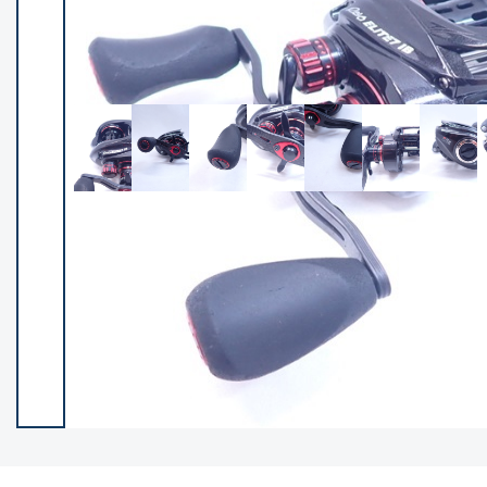
イシグロ御殿場店
イシグロ伊東店
ランク
(102538)
SA
(2966)
A
(17341)
B+
(12322)
B
(22013)
C
(38877)
C-
(5167)
D
(2205)
ランクについて