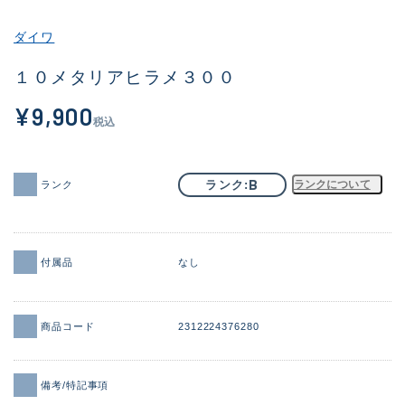
その他
ダイワ
新商品
(2059)
１０メタリアヒラメ３００
おすすめ
(184)
¥9,900
税込
値下げ品
(14301)
OH済
(936)
B
ランク
ランクについて
ランク
DCチェック済
(1337)
在庫有のみ
(22002)
付属品
なし
価格
商品コード
2312224376280
この条件で検索する
備考/特記事項