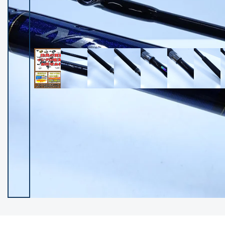
イシグロ御殿場店
イシグロ伊東店
ランク
(102400)
SA
(2953)
A
(17318)
B+
(12301)
B
(21990)
C
(38837)
C-
(5150)
D
(2205)
ランクについて