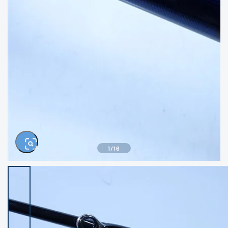
きるもの、改造品も含む
悪
イシグロ西尾店
イシグロ三河安城店
※ルアー、エギ、雑品、その他につきましては
ランク表記はございません。 状態は写真にて
ご確認ください。
イシグロ半田店
イシグロ岡崎大樹寺店
イシグロ岡崎若松店
イシグロ焼津店
イシグロ掛川店
イシグロ沼津店
1
/
16
イシグロ駿東柿田川店
イシグロ豊川店
イシグロ磐田店
イシグロ富士店