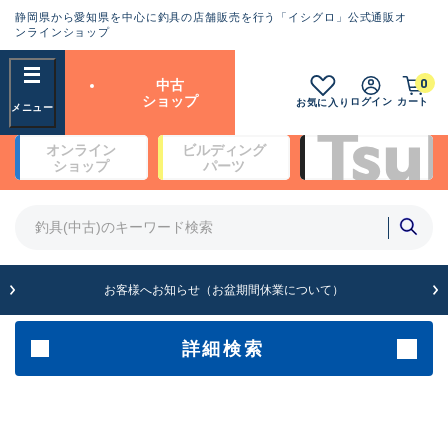
静岡県から愛知県を中心に釣具の店舗販売を行う「イシグロ」公式通販オ
ランクとは？
ンラインショップ
フリーワード
0
中古
SA
ショップ
ログイン
カート
お気に入り
新古品（メーカー問屋から仕
オンライン
ビルディング
入れた未使用品）
良
ショップ
パーツ
商品カテゴリ
※店頭展示時の置き傷が付いている
ものも含む
竿・ルアーロッド(4)
竿・ルアーロッド(64369)
リール・カスタムパーツ(35700)
A
ルアー・エギ(1811)
お客様へお知らせ（お盆期間休業について）
傷が極めて少ない極上品
その他・雑品(1063)
メーカー
詳細検索
B+
使用感や傷は少なく比較的美
店舗
品