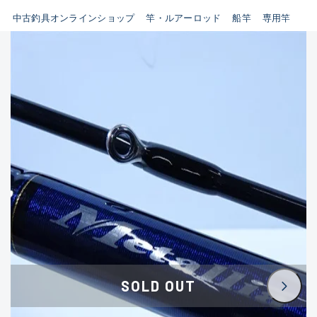
イシグロ鳴海店
中古釣具オンラインショップ
竿・ルアーロッド
船竿
専用竿
B
イシグロフレスポ鈴鹿店
使用感や傷はあるが全体的に
イシグロ津高茶屋店
綺麗な良品
イシグロ西春店
C
イシグロ中川かの里店
使用感や傷のある一般的な中
イシグロカインズモール彦根店
古品
イシグロ静岡中吉田店
C-
イシグロ名東引山店
かなり使用感があり、全体的
イシグロ豊田店
に目立つ傷が多い品
イシグロ豊橋向山店
イシグロ岐阜店
D
SOLD OUT
イシグロ高林店
著しく状態が悪いが使用はで