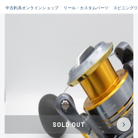
イシグロ鳴海店
中古釣具オンラインショップ
リール・カスタムパーツ
スピニングリ
B
イシグロフレスポ鈴鹿店
使用感や傷はあるが全体的に
イシグロ津高茶屋店
綺麗な良品
イシグロ西春店
C
イシグロカインズモール彦根店
使用感や傷のある一般的な中
イシグロ中川かの里店
古品
イシグロ静岡中吉田店
C-
イシグロ名東引山店
かなり使用感があり、全体的
イシグロ豊田店
に目立つ傷が多い品
イシグロ豊橋向山店
イシグロ岐阜店
D
SOLD OUT
イシグロ高林店
著しく状態が悪いが使用はで