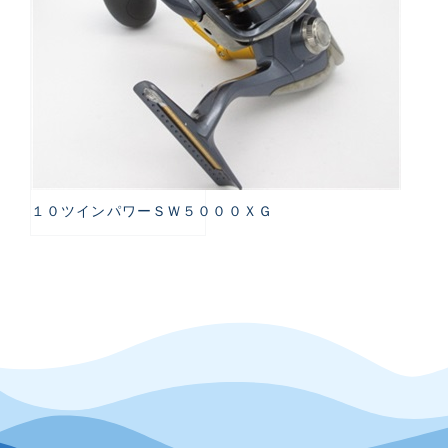
１０ツインパワーＳＷ５０００ＸＧ