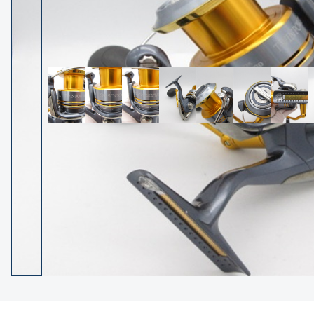
イシグロ御殿場店
イシグロ伊東店
ランク
(102237)
SA
(2950)
A
(17300)
B+
(12281)
B
(21962)
C
(38766)
C-
(5142)
D
(2197)
ランクについて