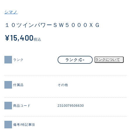
その他
シマノ
新商品
(1886)
１０ツインパワーＳＷ５０００ＸＧ
おすすめ
(156)
¥15,400
税込
値下げ品
(14303)
OH済
(936)
C-
ランク
ランクについて
ランク
DCチェック済
(1336)
在庫有のみ
(22078)
付属品
その他
価格
商品コード
2310079506630
この条件で検索する
備考/特記事項