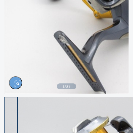
きるもの、改造品も含む
悪
イシグロ西尾店
イシグロ三河安城店
※ルアー、エギ、雑品、その他につきましては
ランク表記はございません。 状態は写真にて
ご確認ください。
イシグロ岡崎大樹寺店
イシグロ半田店
イシグロ岡崎若松店
イシグロ焼津店
イシグロ掛川店
イシグロ沼津店
1
/
21
イシグロ駿東柿田川店
イシグロ豊川店
イシグロ磐田店
イシグロ富士店