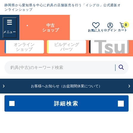
静岡県から愛知県を中心に釣具の店舗販売を行う「イシグロ」公式通販オ
ランクとは？
ンラインショップ
フリーワード
0
中古
SA
ショップ
ログイン
カート
お気に入り
新古品（メーカー問屋から仕
オンライン
ビルディング
入れた未使用品）
良
ショップ
パーツ
商品カテゴリ
※店頭展示時の置き傷が付いている
ものも含む
竿・ルアーロッド(4)
竿・ルアーロッド(64262)
リール・カスタムパーツ(35650)
A
ルアー・エギ(1807)
お客様へお知らせ（お盆期間休業について）
傷が極めて少ない極上品
その他・雑品(1061)
メーカー
詳細検索
B+
使用感や傷は少なく比較的美
店舗
品