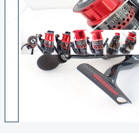
イシグロ御殿場店
イシグロ伊東店
ランク
(102256)
SA
(2950)
A
(17301)
B+
(12283)
B
(21967)
C
(38769)
C-
(5144)
D
(2197)
ランクについて