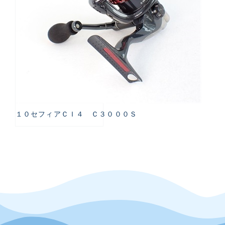
１０セフィアＣＩ４ Ｃ３０００Ｓ