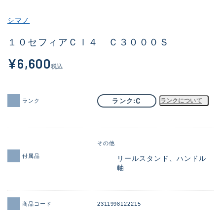
その他
シマノ
新商品
(1909)
１０セフィアＣＩ４ Ｃ３０００Ｓ
おすすめ
(169)
¥6,600
税込
値下げ品
(14303)
OH済
(936)
C
ランク
ランクについて
ランク
DCチェック済
(1336)
在庫有のみ
(22042)
その他
価格
付属品
リールスタンド、ハンドル
軸
この条件で検索する
商品コード
2311998122215