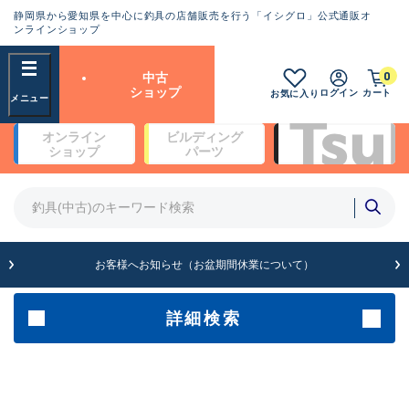
静岡県から愛知県を中心に釣具の店舗販売を行う「イシグロ」公式通販オ
ランクとは？
ンラインショップ
フリーワード
0
中古
SA
ショップ
ログイン
カート
お気に入り
新古品（メーカー問屋から仕
オンライン
ビルディング
入れた未使用品）
良
ショップ
パーツ
商品カテゴリ
※店頭展示時の置き傷が付いている
ものも含む
竿・ルアーロッド(4)
竿・ルアーロッド(64272)
リール・カスタムパーツ(35653)
A
ルアー・エギ(1811)
お客様へお知らせ（お盆期間休業について）
傷が極めて少ない極上品
その他・雑品(1063)
メーカー
詳細検索
B+
使用感や傷は少なく比較的美
店舗
品