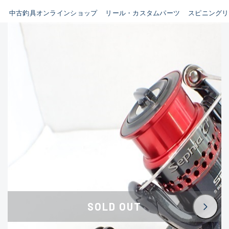
イシグロ鳴海店
中古釣具オンラインショップ
リール・カスタムパーツ
スピニングリ
B
イシグロフレスポ鈴鹿店
使用感や傷はあるが全体的に
イシグロ津高茶屋店
綺麗な良品
イシグロ西春店
C
イシグロ中川かの里店
使用感や傷のある一般的な中
イシグロカインズモール彦根店
古品
イシグロ静岡中吉田店
C-
イシグロ名東引山店
かなり使用感があり、全体的
イシグロ豊田店
に目立つ傷が多い品
イシグロ豊橋向山店
イシグロ岐阜店
D
SOLD OUT
イシグロ高林店
著しく状態が悪いが使用はで