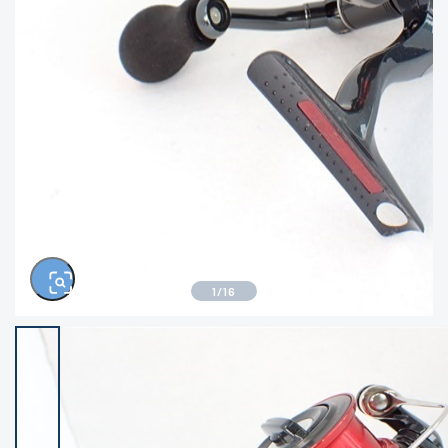
きるもの、改造品も含む
悪
イシグロ西尾店
イシグロ三河安城店
※ルアー、エギ、雑品、その他につきましては
ランク表記はございません。 状態は写真にて
ご確認ください。
イシグロ岡崎大樹寺店
イシグロ半田店
イシグロ岡崎若松店
イシグロ焼津店
イシグロ掛川店
イシグロ沼津店
1
/
16
イシグロ駿東柿田川店
イシグロ豊川店
イシグロ磐田店
イシグロ富士店