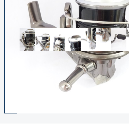
イシグロ御殿場店
イシグロ伊東店
ランク
(102119)
SA
(2946)
A
(17275)
B+
(12268)
B
(21943)
C
(38721)
C-
(5135)
D
(2192)
ランクについて