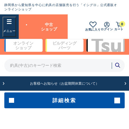
静岡県から愛知県を中心に釣具の店舗販売を行う「イシグロ」公式通販オ
ランクとは？
ンラインショップ
フリーワード
0
中古
SA
ショップ
ログイン
カート
お気に入り
新古品（メーカー問屋から仕
オンライン
ビルディング
入れた未使用品）
良
ショップ
パーツ
商品カテゴリ
※店頭展示時の置き傷が付いている
ものも含む
竿・ルアーロッド(4)
竿・ルアーロッド(64190)
リール・カスタムパーツ(35604)
A
ルアー・エギ(1807)
お客様へお知らせ（お盆期間休業について）
傷が極めて少ない極上品
その他・雑品(1061)
メーカー
詳細検索
B+
使用感や傷は少なく比較的美
店舗
品