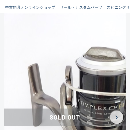
イシグロ鳴海店
中古釣具オンラインショップ
リール・カスタムパーツ
スピニングリ
B
イシグロフレスポ鈴鹿店
使用感や傷はあるが全体的に
イシグロ津高茶屋店
綺麗な良品
イシグロ西春店
C
イシグロ中川かの里店
使用感や傷のある一般的な中
イシグロカインズモール彦根店
古品
イシグロ静岡中吉田店
C-
イシグロ名東引山店
かなり使用感があり、全体的
イシグロ豊田店
に目立つ傷が多い品
イシグロ豊橋向山店
イシグロ岐阜店
D
SOLD OUT
イシグロ高林店
著しく状態が悪いが使用はで