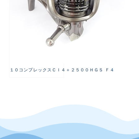
１０コンプレックスＣＩ４＋２５００ＨＧＳ Ｆ４