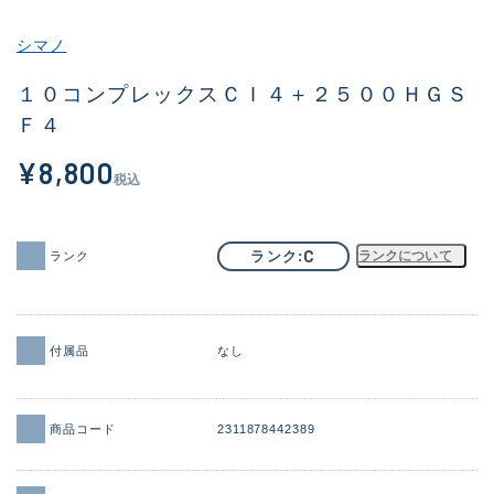
その他
シマノ
新商品
(1998)
１０コンプレックスＣＩ４＋２５００ＨＧＳ
Ｆ４
おすすめ
(177)
¥8,800
値下げ品
(14305)
税込
OH済
(933)
DCチェック済
(1328)
C
ランク
ランクについて
ランク
在庫有のみ
(22156)
価格
付属品
なし
商品コード
2311878442389
この条件で検索する