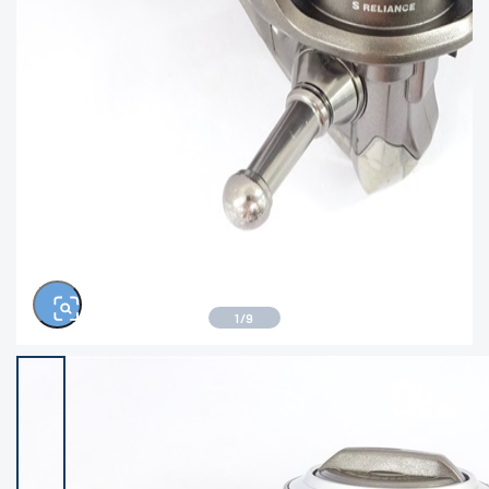
きるもの、改造品も含む
悪
イシグロ西尾店
イシグロ三河安城店
※ルアー、エギ、雑品、その他につきましては
ランク表記はございません。 状態は写真にて
ご確認ください。
イシグロ岡崎大樹寺店
イシグロ半田店
イシグロ岡崎若松店
イシグロ焼津店
イシグロ掛川店
イシグロ沼津店
1
/
9
イシグロ駿東柿田川店
イシグロ豊川店
イシグロ磐田店
イシグロ富士店