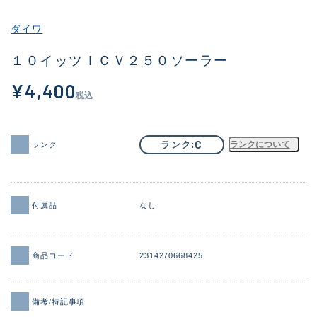
その他
ダイワ
新商品
(1925)
１０イッツＩＣＶ２５０ソーラー
おすすめ
(171)
¥4,400
税込
値下げ品
(14304)
OH済
(936)
C
ランク
ランクについて
ランク
DCチェック済
(1333)
在庫有のみ
(22115)
付属品
なし
価格
商品コード
2314270668425
この条件で検索する
備考/特記事項