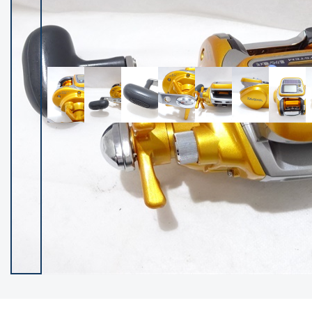
イシグロ御殿場店
イシグロ伊東店
ランク
(102194)
SA
(2947)
A
(17294)
B+
(12276)
B
(21953)
C
(38749)
C-
(5141)
D
(2195)
ランクについて