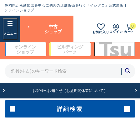
静岡県から愛知県を中心に釣具の店舗販売を行う「イシグロ」公式通販オ
ランクとは？
ンラインショップ
フリーワード
0
中古
SA
ショップ
ログイン
カート
お気に入り
新古品（メーカー問屋から仕
オンライン
ビルディング
入れた未使用品）
良
ショップ
パーツ
商品カテゴリ
※店頭展示時の置き傷が付いている
ものも含む
竿・ルアーロッド(4)
竿・ルアーロッド(64234)
リール・カスタムパーツ(35635)
A
ルアー・エギ(1807)
お客様へお知らせ（お盆期間休業について）
傷が極めて少ない極上品
その他・雑品(1061)
メーカー
詳細検索
B+
使用感や傷は少なく比較的美
店舗
品