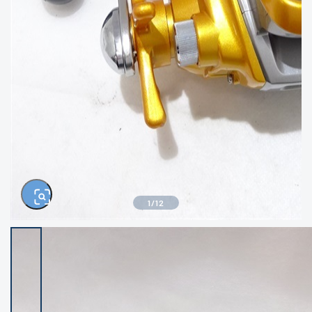
きるもの、改造品も含む
悪
イシグロ西尾店
イシグロ三河安城店
※ルアー、エギ、雑品、その他につきましては
ランク表記はございません。 状態は写真にて
ご確認ください。
イシグロ岡崎大樹寺店
イシグロ半田店
イシグロ岡崎若松店
イシグロ焼津店
イシグロ掛川店
イシグロ沼津店
1
/
12
イシグロ駿東柿田川店
イシグロ豊川店
イシグロ磐田店
イシグロ富士店