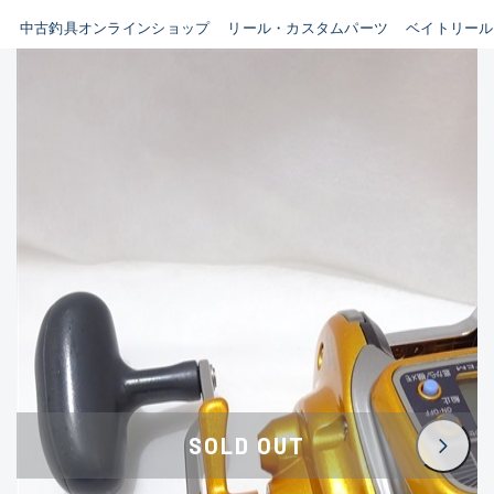
イシグロ鳴海店
中古釣具オンラインショップ
リール・カスタムパーツ
ベイトリール
B
イシグロフレスポ鈴鹿店
使用感や傷はあるが全体的に
イシグロ津高茶屋店
綺麗な良品
イシグロ西春店
C
イシグロ中川かの里店
使用感や傷のある一般的な中
イシグロカインズモール彦根店
古品
イシグロ静岡中吉田店
C-
イシグロ名東引山店
かなり使用感があり、全体的
イシグロ豊田店
に目立つ傷が多い品
イシグロ豊橋向山店
イシグロ岐阜店
D
SOLD OUT
イシグロ高林店
著しく状態が悪いが使用はで