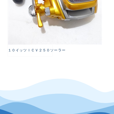
１０イッツＩＣＶ２５０ソーラー