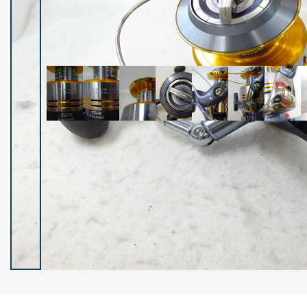
イシグロ御殿場店
イシグロ伊東店
ランク
(102091)
SA
(2940)
A
(17271)
B+
(12265)
B
(21942)
C
(38709)
C-
(5136)
D
(2191)
ランクについて