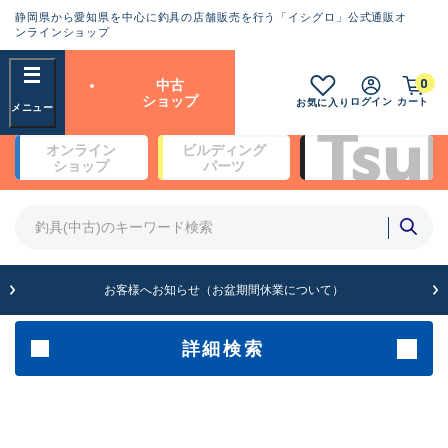
静岡県から愛知県を中心に釣具の店舗販売を行う「イシグロ」公式通販オ
ランクとは？
ンラインショップ
フリーワード
0
中古
SA
ショップ
ログイン
カート
お気に入り
新古品（メーカー問屋から仕
オンライン
ビルディング
入れた未使用品）
良
ショップ
パーツ
商品カテゴリ
※店頭展示時の置き傷が付いている
ものも含む
竿・ルアーロッド(4)
竿・ルアーロッド(64170)
リール・カスタムパーツ(35596)
A
ルアー・エギ(1807)
お客様へお知らせ（お盆期間休業について）
傷が極めて少ない極上品
その他・雑品(1061)
メーカー
詳細検索
B+
使用感や傷は少なく比較的美
店舗
品