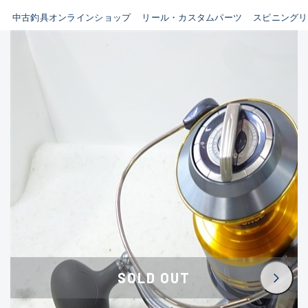
イシグロ鳴海店
中古釣具オンラインショップ
リール・カスタムパーツ
スピニングリ
B
イシグロフレスポ鈴鹿店
使用感や傷はあるが全体的に
イシグロ津高茶屋店
綺麗な良品
イシグロ西春店
C
イシグロ中川かの里店
使用感や傷のある一般的な中
イシグロカインズモール彦根店
古品
イシグロ静岡中吉田店
C-
イシグロ名東引山店
かなり使用感があり、全体的
イシグロ豊田店
に目立つ傷が多い品
イシグロ豊橋向山店
イシグロ岐阜店
D
SOLD OUT
イシグロ高林店
著しく状態が悪いが使用はで