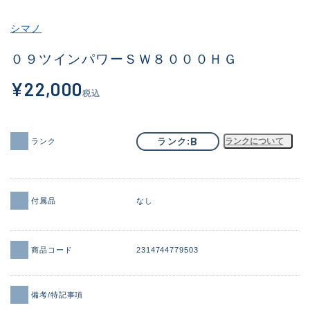
その他
シマノ
新商品
(1960)
０９ツインパワーＳＷ８０００ＨＧ
おすすめ
(170)
¥22,000
税込
値下げ品
(14306)
OH済
(933)
B
ランク
ランクについて
ランク
DCチェック済
(1329)
在庫有のみ
(22183)
付属品
なし
価格
商品コード
2314744779503
この条件で検索する
備考/特記事項