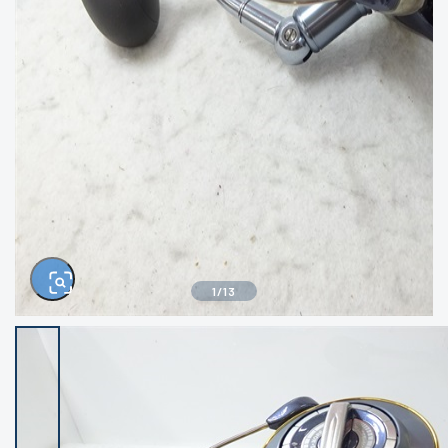
きるもの、改造品も含む
悪
イシグロ西尾店
イシグロ三河安城店
※ルアー、エギ、雑品、その他につきましては
ランク表記はございません。 状態は写真にて
ご確認ください。
イシグロ岡崎大樹寺店
イシグロ半田店
イシグロ岡崎若松店
イシグロ焼津店
イシグロ掛川店
イシグロ沼津店
1
/
13
イシグロ駿東柿田川店
イシグロ豊川店
イシグロ磐田店
イシグロ富士店