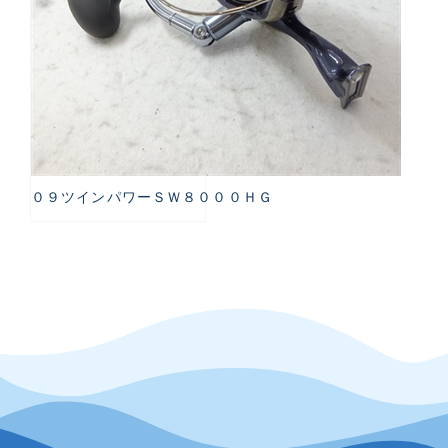
０９ツインパワーＳＷ８０００ＨＧ