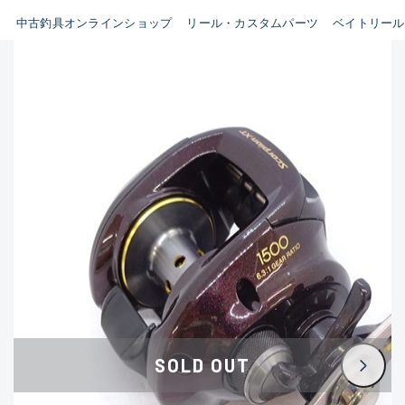
イシグロ鳴海店
中古釣具オンラインショップ
リール・カスタムパーツ
ベイトリール
B
イシグロフレスポ鈴鹿店
使用感や傷はあるが全体的に
イシグロ津高茶屋店
綺麗な良品
イシグロ西春店
C
イシグロカインズモール彦根店
使用感や傷のある一般的な中
イシグロ中川かの里店
古品
イシグロ静岡中吉田店
C-
イシグロ名東引山店
かなり使用感があり、全体的
イシグロ豊田店
に目立つ傷が多い品
イシグロ豊橋向山店
イシグロ岐阜店
D
SOLD OUT
イシグロ高林店
著しく状態が悪いが使用はで