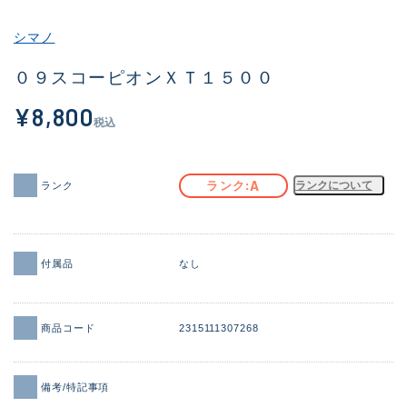
その他
シマノ
新商品
(1927)
０９スコーピオンＸＴ１５００
おすすめ
(171)
¥8,800
税込
値下げ品
(14303)
OH済
(936)
A
ランク
ランクについて
ランク
DCチェック済
(1336)
在庫有のみ
(22033)
付属品
なし
価格
商品コード
2315111307268
この条件で検索する
備考/特記事項