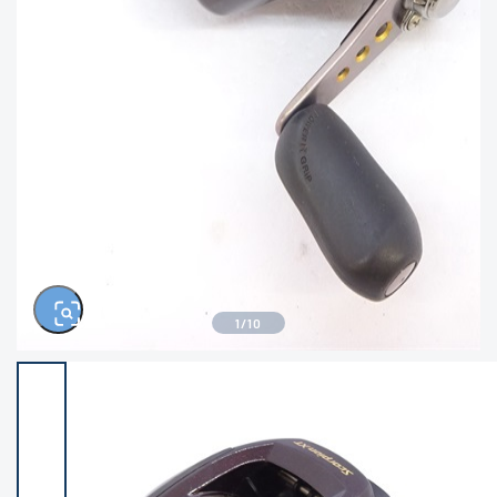
きるもの、改造品も含む
悪
イシグロ西尾店
イシグロ三河安城店
※ルアー、エギ、雑品、その他につきましては
ランク表記はございません。 状態は写真にて
ご確認ください。
イシグロ岡崎大樹寺店
イシグロ半田店
イシグロ岡崎若松店
イシグロ焼津店
イシグロ掛川店
イシグロ沼津店
1
/
10
イシグロ駿東柿田川店
イシグロ豊川店
イシグロ磐田店
イシグロ富士店