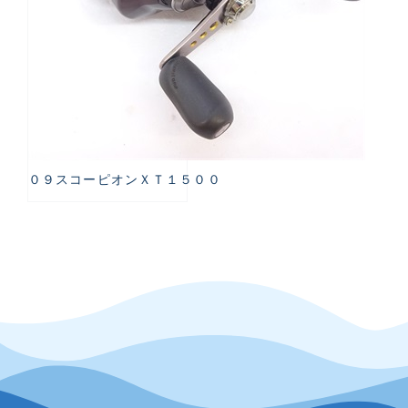
０９スコーピオンＸＴ１５００