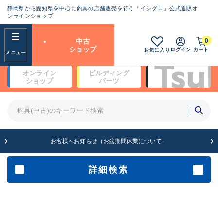
静岡県から愛知県を中心に釣具の店舗販売を行う「イシグロ」公式通販オ
ランクとは？
ンラインショップ
フリーワード
0
中古
SA
ショップ
ログイン
カート
お気に入り
新古品（メーカー問屋から仕
オンライン
ビルディング
入れた未使用品）
良
ショップ
パーツ
商品カテゴリ
※店頭展示時の置き傷が付いている
ものも含む
竿・ルアーロッド(4)
竿・ルアーロッド(64278)
リール・カスタムパーツ(35665)
A
ルアー・エギ(1811)
お客様へお知らせ（お盆期間休業について）
傷が極めて少ない極上品
その他・雑品(1063)
メーカー
詳細検索
B+
使用感や傷は少なく比較的美
店舗
品