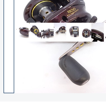
イシグロ御殿場店
イシグロ伊東店
ランク
(102274)
SA
(2950)
A
(17305)
B+
(12285)
B
(21972)
C
(38776)
C-
(5144)
D
(2197)
ランクについて