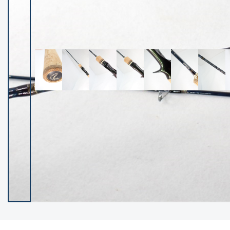
イシグロ御殿場店
イシグロ伊東店
ランク
(102220)
SA
(2949)
A
(17297)
B+
(12279)
B
(21961)
C
(38757)
C-
(5142)
D
(2196)
ランクについて