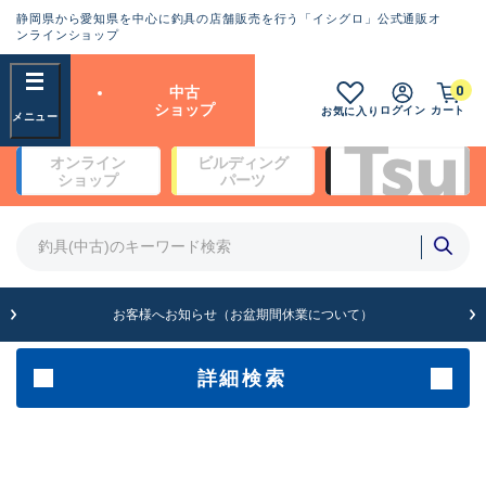
静岡県から愛知県を中心に釣具の店舗販売を行う「イシグロ」公式通販オ
ランクとは？
ンラインショップ
フリーワード
0
中古
SA
ショップ
ログイン
カート
お気に入り
新古品（メーカー問屋から仕
オンライン
ビルディング
入れた未使用品）
良
ショップ
パーツ
商品カテゴリ
※店頭展示時の置き傷が付いている
ものも含む
竿・ルアーロッド(4)
竿・ルアーロッド(64255)
リール・カスタムパーツ(35639)
A
ルアー・エギ(1807)
お客様へお知らせ（お盆期間休業について）
傷が極めて少ない極上品
その他・雑品(1062)
メーカー
詳細検索
B+
使用感や傷は少なく比較的美
店舗
品