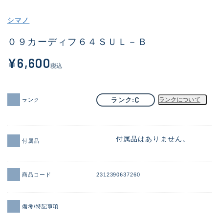
その他
シマノ
新商品
(1954)
０９カーディフ６４ＳＵＬ－Ｂ
おすすめ
(173)
¥6,600
税込
値下げ品
(14304)
OH済
(936)
C
ランク
ランクについて
ランク
DCチェック済
(1335)
在庫有のみ
(22103)
付属品はありません。
付属品
価格
商品コード
2312390637260
この条件で検索する
備考/特記事項