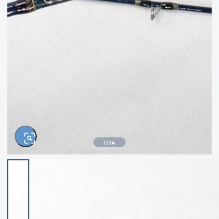
きるもの、改造品も含む
悪
イシグロ西尾店
イシグロ三河安城店
※ルアー、エギ、雑品、その他につきましては
ランク表記はございません。 状態は写真にて
ご確認ください。
イシグロ岡崎大樹寺店
イシグロ半田店
イシグロ岡崎若松店
イシグロ焼津店
イシグロ掛川店
イシグロ沼津店
1
/
14
イシグロ駿東柿田川店
イシグロ豊川店
イシグロ磐田店
イシグロ富士店