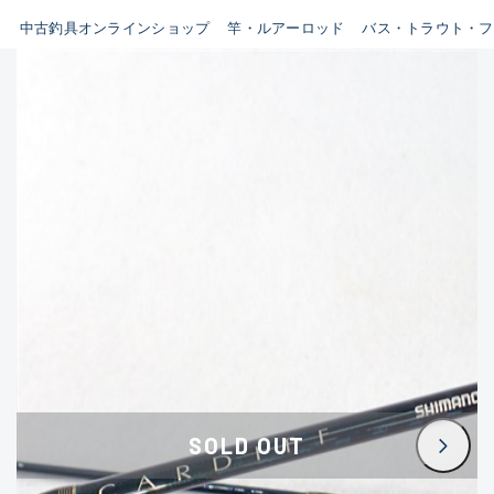
イシグロ鳴海店
中古釣具オンラインショップ
竿・ルアーロッド
バス・トラウト・フ
B
イシグロフレスポ鈴鹿店
使用感や傷はあるが全体的に
イシグロ津高茶屋店
綺麗な良品
イシグロ西春店
C
イシグロ中川かの里店
使用感や傷のある一般的な中
イシグロカインズモール彦根店
古品
イシグロ静岡中吉田店
C-
イシグロ名東引山店
かなり使用感があり、全体的
イシグロ豊田店
に目立つ傷が多い品
イシグロ豊橋向山店
イシグロ岐阜店
D
SOLD OUT
イシグロ高林店
著しく状態が悪いが使用はで