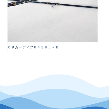
０９カーディフ６４ＳＵＬ－Ｂ