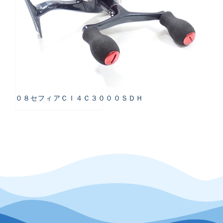
０８セフィアＣＩ４Ｃ３０００ＳＤＨ