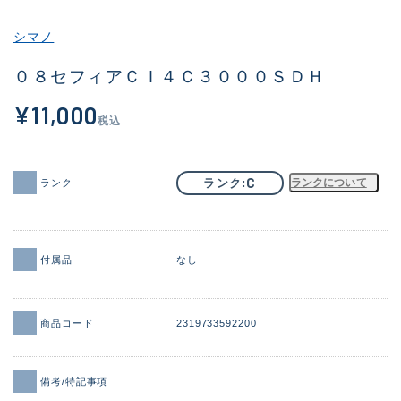
その他
シマノ
新商品
(2058)
０８セフィアＣＩ４Ｃ３０００ＳＤＨ
おすすめ
(184)
¥11,000
税込
値下げ品
(14301)
OH済
(936)
C
ランク
ランクについて
ランク
DCチェック済
(1337)
在庫有のみ
(22005)
付属品
なし
価格
商品コード
2319733592200
この条件で検索する
備考/特記事項