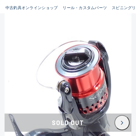
イシグロ鳴海店
中古釣具オンラインショップ
リール・カスタムパーツ
スピニングリ
B
イシグロフレスポ鈴鹿店
使用感や傷はあるが全体的に
イシグロ津高茶屋店
綺麗な良品
イシグロ西春店
C
イシグロ中川かの里店
使用感や傷のある一般的な中
イシグロカインズモール彦根店
古品
イシグロ静岡中吉田店
C-
イシグロ名東引山店
かなり使用感があり、全体的
イシグロ豊田店
に目立つ傷が多い品
イシグロ豊橋向山店
イシグロ岐阜店
D
SOLD OUT
イシグロ高林店
著しく状態が悪いが使用はで