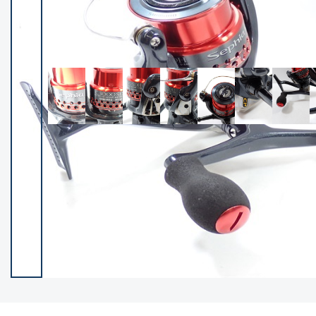
イシグロ御殿場店
イシグロ伊東店
ランク
(102399)
SA
(2953)
A
(17318)
B+
(12301)
B
(21990)
C
(38836)
C-
(5150)
D
(2205)
ランクについて