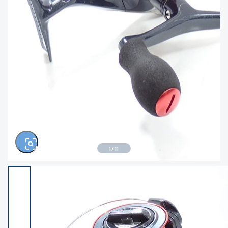
きるもの、改造品も含む
悪
イシグロ西尾店
イシグロ三河安城店
※ルアー、エギ、雑品、その他につきましては
ランク表記はございません。 状態は写真にて
ご確認ください。
イシグロ半田店
イシグロ岡崎大樹寺店
イシグロ岡崎若松店
イシグロ焼津店
イシグロ掛川店
イシグロ沼津店
1
/
11
イシグロ駿東柿田川店
イシグロ豊川店
イシグロ磐田店
イシグロ富士店