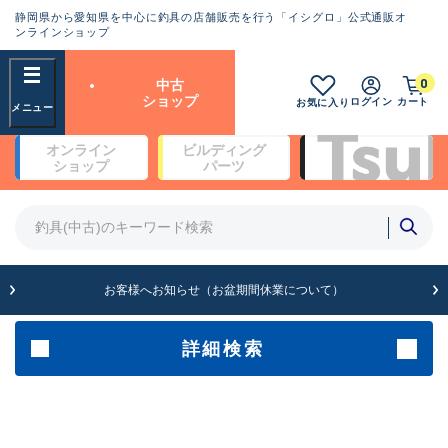
静岡県から愛知県を中心に釣具の店舗販売を行う「イシグロ」公式通販オ
ランクとは？
ンラインショップ
フリーワード
0
中古
SA
ショップ
ログイン
カート
お気に入り
新古品（メーカー問屋から仕
オンライン
ビルディング
入れた未使用品）
良
ショップ
パーツ
商品カテゴリ
※店頭展示時の置き傷が付いている
ものも含む
竿・ルアーロッド(4)
竿・ルアーロッド(64369)
リール・カスタムパーツ(35700)
A
ルアー・エギ(1811)
せ（お盆期間休業について）
お客様へお知ら
傷が極めて少ない極上品
その他・雑品(1063)
メーカー
詳細検索
B+
使用感や傷は少なく比較的美
店舗
品