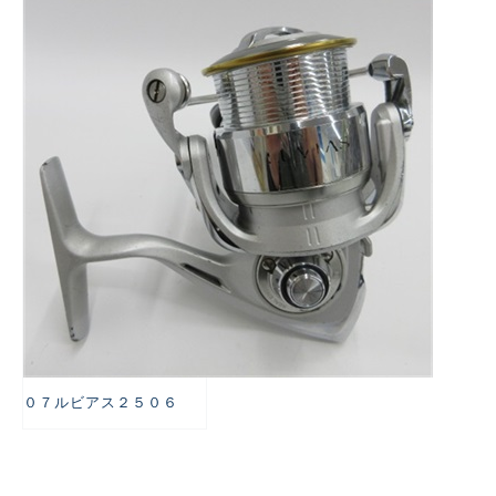
悪
０７ルビアス２５０６