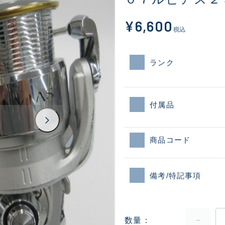
¥6,600
税込
ランク
付属品
商品コード
備考/特記事項
数量