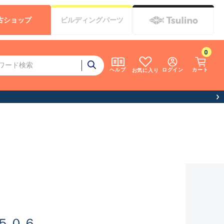
古
ショップ
ビルディング
パーツ
0
ログイン
カート
ヘルプ
お気に入り
お客様へお知ら
５０６