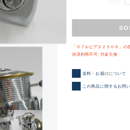
SO
「０７ルビアス２５０６」の
決済利用不可: 代金引換
ランクとは？
送料・お届けについて
この商品に関するお問
新古品（メーカー問屋から
品）
SA
※店頭展示時の置き傷が付いて
傷が極めて少ない極上品
A