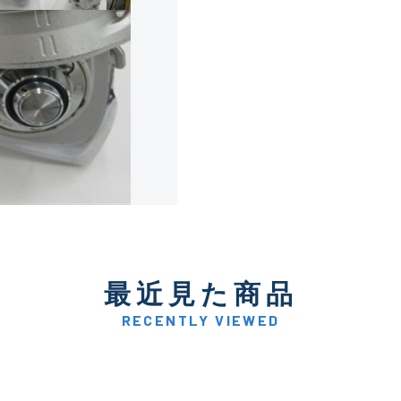
使用感や傷は少なく比較的
B+
使用感や傷はあるが全体的
B
使用感や傷のある一般的な
C
かなり使用感があり、全体
最近見た商品
C-
い品
RECENTLY VIEWED
著しく状態が悪いが使用は
D
品も含む