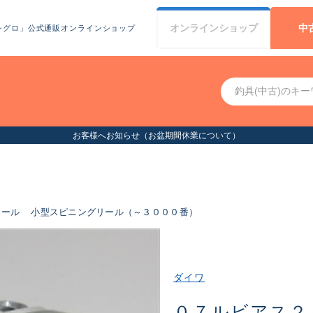
オンライン
ショップ
中
シグロ」公式通販オンラインショップ
リール
小型スピニングリール（～３０００番）
ダイワ
０７ルビアス２