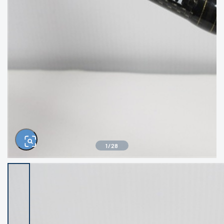
きるもの、改造品も含む
悪
イシグロ西尾店
イシグロ三河安城店
※ルアー、エギ、雑品、その他につきましては
ランク表記はございません。 状態は写真にて
ご確認ください。
イシグロ半田店
イシグロ岡崎大樹寺店
イシグロ岡崎若松店
イシグロ焼津店
イシグロ掛川店
イシグロ沼津店
1
/
28
イシグロ駿東柿田川店
イシグロ豊川店
イシグロ富士店
イシグロ磐田店