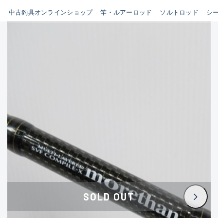
イシグロ鳴海店
中古釣具オンラインショップ
竿・ルアーロッド
ソルトロッド
シ
B
イシグロフレスポ鈴鹿店
使用感や傷はあるが全体的に
イシグロ津高茶屋店
綺麗な良品
イシグロ西春店
C
イシグロカインズモール彦根店
使用感や傷のある一般的な中
イシグロ中川かの里店
古品
イシグロ静岡中吉田店
C-
イシグロ名東引山店
かなり使用感があり、全体的
イシグロ豊田店
に目立つ傷が多い品
イシグロ豊橋向山店
イシグロ岐阜店
D
SOLD OUT
イシグロ高林店
著しく状態が悪いが使用はで