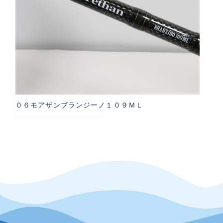
０６モアザンブランジーノ１０９ＭＬ