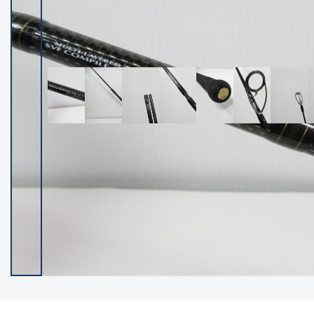
イシグロ御殿場店
イシグロ伊東店
ランク
(102483)
SA
(2957)
A
(17333)
B+
(12312)
B
(22004)
C
(38864)
C-
(5162)
D
(2205)
ランクについて