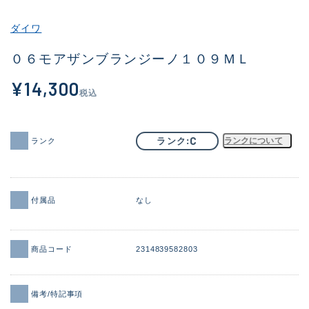
その他
ダイワ
新商品
(2040)
０６モアザンブランジーノ１０９ＭＬ
おすすめ
(168)
¥14,300
税込
値下げ品
(14300)
OH済
(943)
C
ランク
ランクについて
ランク
DCチェック済
(1338)
在庫有のみ
(21966)
付属品
なし
価格
商品コード
2314839582803
この条件で検索する
備考/特記事項