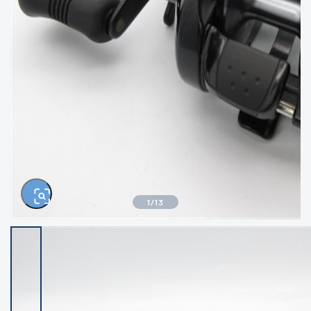
きるもの、改造品も含む
悪
イシグロ西尾店
イシグロ三河安城店
※ルアー、エギ、雑品、その他につきましては
ランク表記はございません。 状態は写真にて
ご確認ください。
イシグロ岡崎大樹寺店
イシグロ半田店
イシグロ岡崎若松店
イシグロ焼津店
イシグロ掛川店
イシグロ沼津店
1
/
13
イシグロ駿東柿田川店
イシグロ豊川店
イシグロ磐田店
イシグロ富士店