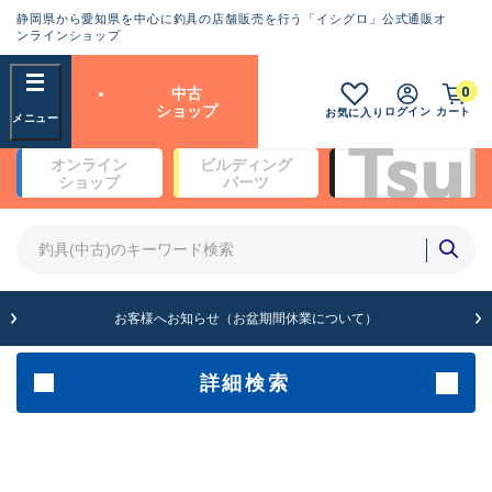
静岡県から愛知県を中心に釣具の店舗販売を行う「イシグロ」公式通販オ
ランクとは？
ンラインショップ
フリーワード
0
中古
SA
ショップ
ログイン
カート
お気に入り
新古品（メーカー問屋から仕
オンライン
ビルディング
入れた未使用品）
良
ショップ
パーツ
商品カテゴリ
※店頭展示時の置き傷が付いている
ものも含む
竿・ルアーロッド(4)
竿・ルアーロッド(64262)
リール・カスタムパーツ(35649)
A
ルアー・エギ(1807)
お客様へお知らせ（お盆期間休業について）
傷が極めて少ない極上品
その他・雑品(1061)
メーカー
詳細検索
B+
使用感や傷は少なく比較的美
店舗
品