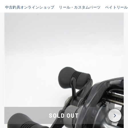
イシグロ鳴海店
中古釣具オンラインショップ
リール・カスタムパーツ
ベイトリール
B
イシグロフレスポ鈴鹿店
使用感や傷はあるが全体的に
イシグロ津高茶屋店
綺麗な良品
イシグロ西春店
C
イシグロカインズモール彦根店
使用感や傷のある一般的な中
イシグロ中川かの里店
古品
イシグロ静岡中吉田店
C-
イシグロ名東引山店
かなり使用感があり、全体的
イシグロ豊田店
に目立つ傷が多い品
イシグロ豊橋向山店
イシグロ岐阜店
D
SOLD OUT
イシグロ高林店
著しく状態が悪いが使用はで