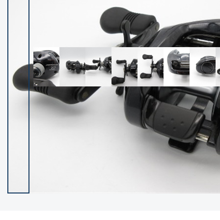
イシグロ御殿場店
イシグロ伊東店
ランク
(102236)
SA
(2950)
A
(17300)
B+
(12281)
B
(21962)
C
(38765)
C-
(5142)
D
(2197)
ランクについて