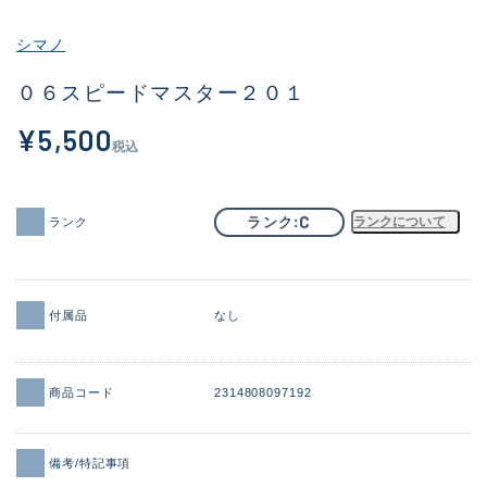
その他
シマノ
新商品
(1886)
０６スピードマスター２０１
おすすめ
(156)
¥5,500
税込
値下げ品
(14303)
OH済
(936)
C
ランク
ランクについて
ランク
DCチェック済
(1336)
在庫有のみ
(22072)
付属品
なし
価格
商品コード
2314808097192
この条件で検索する
備考/特記事項