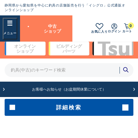
静岡県から愛知県を中心に釣具の店舗販売を行う「イシグロ」公式通販オ
ランクとは？
ンラインショップ
フリーワード
0
中古
SA
ショップ
ログイン
カート
お気に入り
新古品（メーカー問屋から仕
オンライン
ビルディング
入れた未使用品）
良
ショップ
パーツ
商品カテゴリ
※店頭展示時の置き傷が付いている
ものも含む
竿・ルアーロッド(4)
竿・ルアーロッド(64369)
リール・カスタムパーツ(35700)
A
ルアー・エギ(1811)
お客様へお知らせ（お盆期間休業について）
傷が極めて少ない極上品
その他・雑品(1063)
メーカー
詳細検索
B+
使用感や傷は少なく比較的美
店舗
品