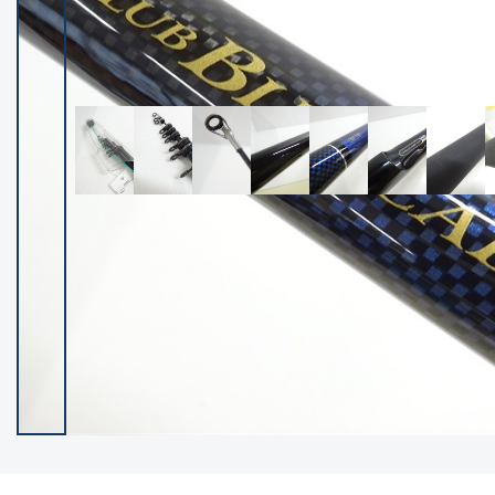
イシグロ御殿場店
イシグロ伊東店
ランク
(102400)
SA
(2953)
A
(17318)
B+
(12301)
B
(21990)
C
(38837)
C-
(5150)
D
(2205)
ランクについて