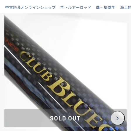
イシグロ鳴海店
中古釣具オンラインショップ
竿・ルアーロッド
磯・堤防竿
海上
B
イシグロフレスポ鈴鹿店
使用感や傷はあるが全体的に
イシグロ津高茶屋店
綺麗な良品
イシグロ西春店
C
イシグロ中川かの里店
使用感や傷のある一般的な中
イシグロカインズモール彦根店
古品
イシグロ静岡中吉田店
C-
イシグロ名東引山店
かなり使用感があり、全体的
イシグロ豊田店
に目立つ傷が多い品
イシグロ豊橋向山店
イシグロ岐阜店
D
SOLD OUT
イシグロ高林店
著しく状態が悪いが使用はで