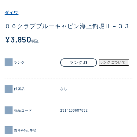
その他
ダイワ
新商品
(1956)
０６クラブブルーキャビン海上釣堀Ⅱ－３３
おすすめ
(164)
¥3,850
税込
値下げ品
(14301)
OH済
(936)
D
ランク
ランクについて
ランク
DCチェック済
(1337)
在庫有のみ
(21991)
付属品
なし
価格
商品コード
2314183607832
この条件で検索する
備考/特記事項