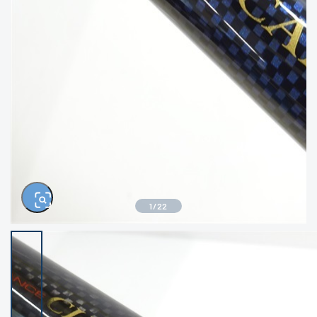
きるもの、改造品も含む
悪
イシグロ西尾店
イシグロ三河安城店
※ルアー、エギ、雑品、その他につきましては
ランク表記はございません。 状態は写真にて
ご確認ください。
イシグロ半田店
イシグロ岡崎大樹寺店
イシグロ岡崎若松店
イシグロ焼津店
イシグロ掛川店
イシグロ沼津店
1
/
22
イシグロ駿東柿田川店
イシグロ磐田店
イシグロ豊川店
イシグロ富士店