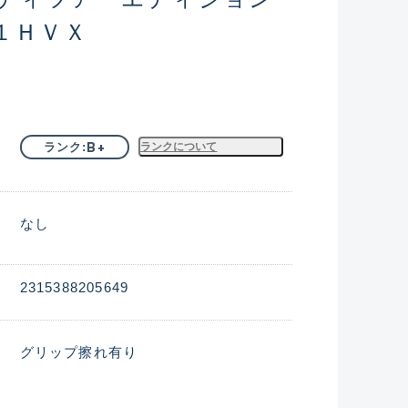
１ＨＶＸ
B+
ランク
ランクについて
なし
2315388205649
グリップ擦れ有り