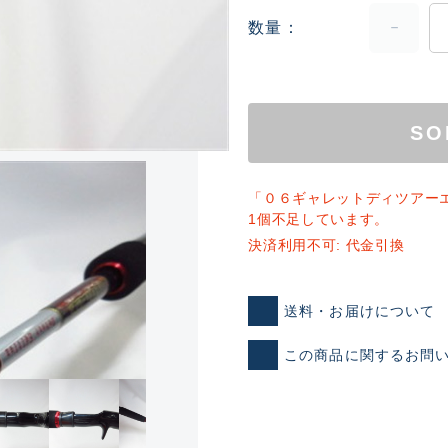
数量
SO
「０６ギャレットディツアー
1個不足しています。
ランクとは？
決済利用不可: 代金引換
送料・お届けについて
新古品（メーカー問屋から
品）
SA
この商品に関するお問
※店頭展示時の置き傷が付いて
傷が極めて少ない極上品
A