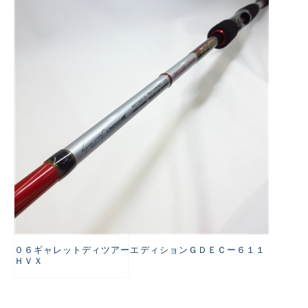
悪
０６ギャレットディツアーエディションＧＤＥＣー６１１
ＨＶＸ