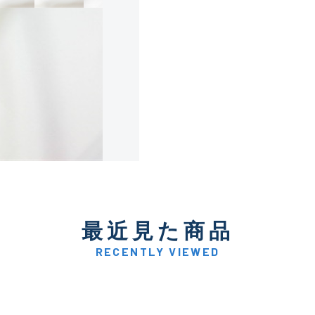
使用感や傷は少なく比較的
B+
使用感や傷はあるが全体的
B
使用感や傷のある一般的な
C
かなり使用感があり、全体
最近見た商品
C-
い品
RECENTLY VIEWED
著しく状態が悪いが使用は
D
品も含む