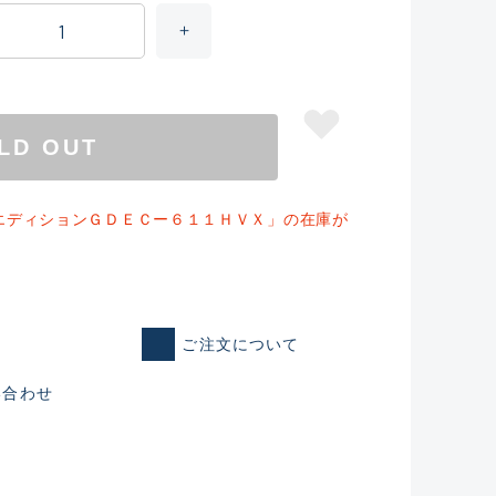
LD OUT
エディションＧＤＥＣー６１１ＨＶＸ」の在庫が
ご注文について
仕入れた未使用
い合わせ
いるものも含む