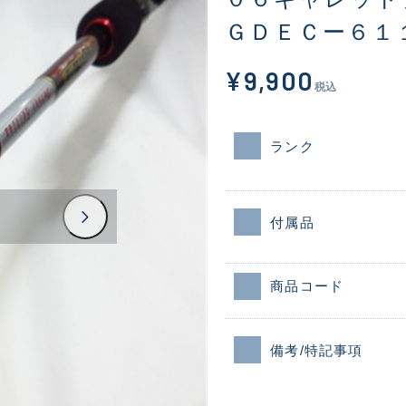
ＧＤＥＣー６１
¥9,900
税込
ランク
付属品
商品コード
備考/特記事項