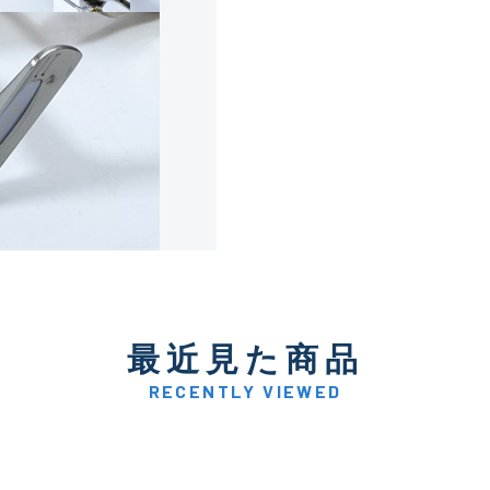
使用感や傷は少なく比較的
B+
使用感や傷はあるが全体的
B
使用感や傷のある一般的な
C
かなり使用感があり、全体
最近見た商品
C-
い品
RECENTLY VIEWED
著しく状態が悪いが使用は
D
品も含む