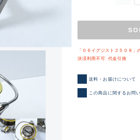
SO
「０６イグジスト２５０８」
決済利用不可: 代金引換
ランクとは？
送料・お届けについて
この商品に関するお問
新古品（メーカー問屋から
品）
SA
※店頭展示時の置き傷が付いて
傷が極めて少ない極上品
A