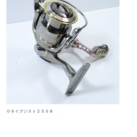
悪
０６イグジスト２５０８