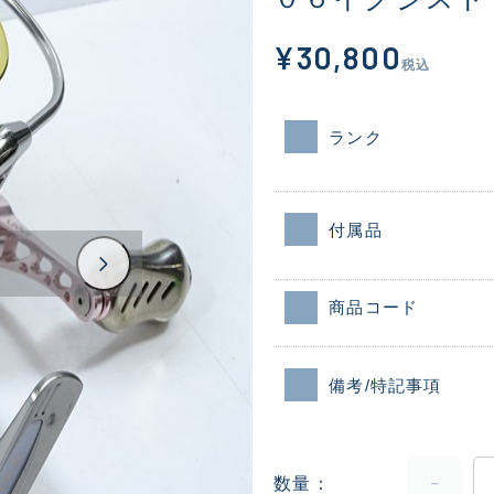
¥30,800
税込
ランク
付属品
商品コード
備考/特記事項
数量