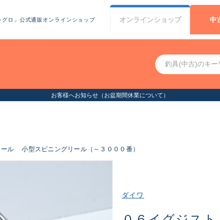
オンライン
ショップ
中
シグロ」公式通販オンラインショップ
リール
小型スピニングリール（～３０００番）
ダイワ
０６イグジスト