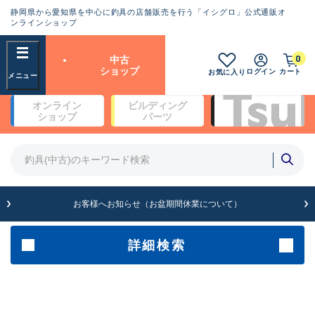
静岡県から愛知県を中心に釣具の店舗販売を行う「イシグロ」公式通販オ
ランクとは？
ンラインショップ
フリーワード
0
中古
SA
ショップ
ログイン
カート
お気に入り
新古品（メーカー問屋から仕
オンライン
ビルディング
入れた未使用品）
良
ショップ
パーツ
商品カテゴリ
※店頭展示時の置き傷が付いている
ものも含む
竿・ルアーロッド(4)
竿・ルアーロッド(64369)
リール・カスタムパーツ(35700)
A
ルアー・エギ(1811)
お客様へお知らせ（お盆期間休業について）
傷が極めて少ない極上品
その他・雑品(1063)
メーカー
詳細検索
B+
使用感や傷は少なく比較的美
店舗
品