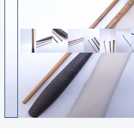
イシグロ御殿場店
イシグロ伊東店
ランク
(102400)
SA
(2953)
A
(17318)
B+
(12301)
B
(21990)
C
(38837)
C-
(5150)
D
(2205)
ランクについて