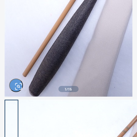
きるもの、改造品も含む
悪
イシグロ西尾店
イシグロ三河安城店
※ルアー、エギ、雑品、その他につきましては
ランク表記はございません。 状態は写真にて
ご確認ください。
イシグロ半田店
イシグロ岡崎大樹寺店
イシグロ岡崎若松店
イシグロ焼津店
イシグロ掛川店
イシグロ沼津店
1
/
15
イシグロ駿東柿田川店
イシグロ磐田店
イシグロ豊川店
イシグロ富士店