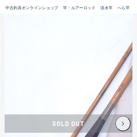
イシグロ鳴海店
中古釣具オンラインショップ
竿・ルアーロッド
淡水竿
へら竿
B
イシグロフレスポ鈴鹿店
使用感や傷はあるが全体的に
イシグロ津高茶屋店
綺麗な良品
イシグロ西春店
C
イシグロ中川かの里店
使用感や傷のある一般的な中
イシグロカインズモール彦根店
古品
イシグロ静岡中吉田店
C-
イシグロ名東引山店
かなり使用感があり、全体的
イシグロ豊田店
に目立つ傷が多い品
イシグロ豊橋向山店
イシグロ岐阜店
D
SOLD OUT
イシグロ高林店
著しく状態が悪いが使用はで