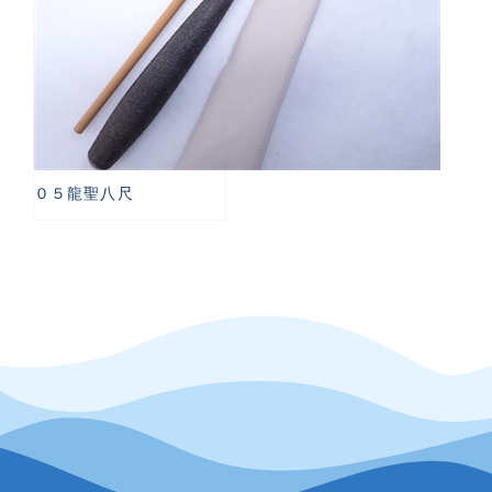
０５龍聖八尺